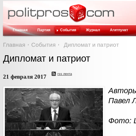
Главная
Партия
События
Журнал
Агитпункт
Главная
События
Дипломат и патриот
Дипломат и патриот
rss лента
21 февраля 2017
Авторы
Павел 
Фото: 