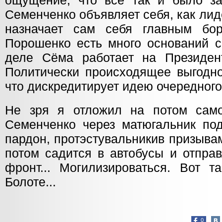
ощущение, что всё так и было з
Семенченко объявляет себя, как ли
назначает сам себя главным бо
Порошенко есть много оснований с
деле Сёма работает на Президен
Политически происходящее выгодно
что дискредитирует идею очередног
Не зря я отложил на потом само
Семенченко через матюгальник под
пардон, протэстувальникив призыва
потом садится в автобусы и отпра
фронт... Могилизироваться. Вот т
Болоте...
0