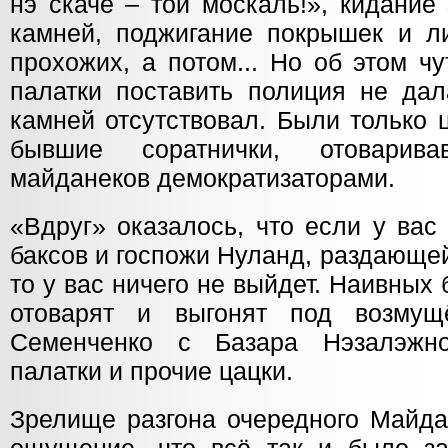
нэ скаче – той москаль!», кидание
камней, поджигание покрышек и л
прохожих, а потом... Но об этом ч
палатки поставить полиция не дал
камней отсутствовал. Были только
бывшие соратнички, отоварива
майданеков демократизаторами.
«Вдруг» оказалось, что если у вас
баксов и госпожи Нуланд, раздающей
то у вас ничего не выйдет. Наивных
отоварят и выгонят под возму
Семенченко с Базара Нэзалэжно
палатки и прочие цацки.
Зрелище разгона очередного Майда