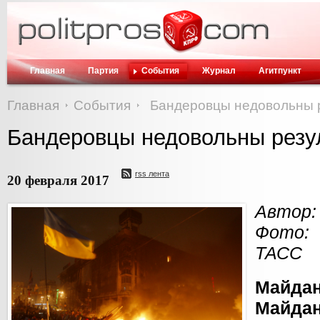
Главная
Партия
События
Журнал
Агитпункт
Главная
События
Бандеровцы недовольны р
Бандеровцы недовольны резу
rss лента
20 февраля 2017
Автор:
Фото:
ТАСС
Майда
Майда