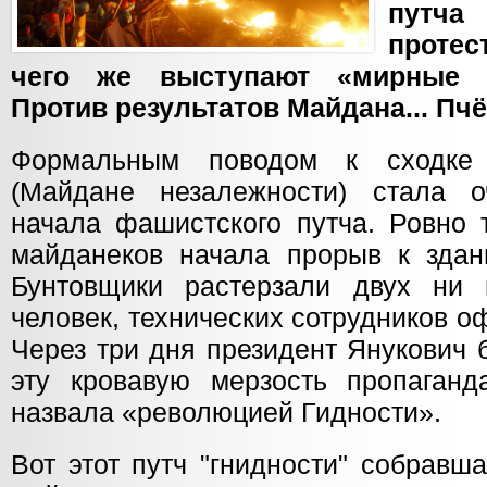
пут
проте
чего же выступают «мирные п
Против результатов Майдана... Пч
Формальным поводом к сходке
(Майдане незалежности) стала о
начала фашистского путча. Ровно 
майданеков начала прорыв к зда
Бунтовщики растерзали двух ни
человек, технических сотрудников о
Через три дня президент Янукович 
эту кровавую мерзость пропаган
назвала «революцией Гидности».
Вот этот путч "гнидности" собравш