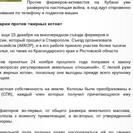
Против фермеров-активистов на Кубани уже
развернута настоящая война, в ход идут откровенно
гивания по телефону и поджогов машин
арии против «жирных котов»
 еще 15 декабря на внеочередном съезде фермеров и
сии, который прошел в Ставрополе. Съезд организовала
озяйств (АККОР), и в его работе приняло участие более тысячи
ья, но также из Краснодарского края и Ростовской области.
тив принятых 24 ноября прошлого года поправок к закону
 вопросах регулирования земельных отношений». С легкой руки
м жирных котов», поскольку они выгодны прежде всего крупному
ющем.
частная собственность на землю. Колхозы были преобразованы в
ы (СПК), каждый член которых получил причитающуюся ему
факторов: во-первых, от общего размера земельного массива,
олхоза к моменту приватизации, а во-вторых, от утвержденной
нормы.
земельной доли получал право распорядиться ей по своему