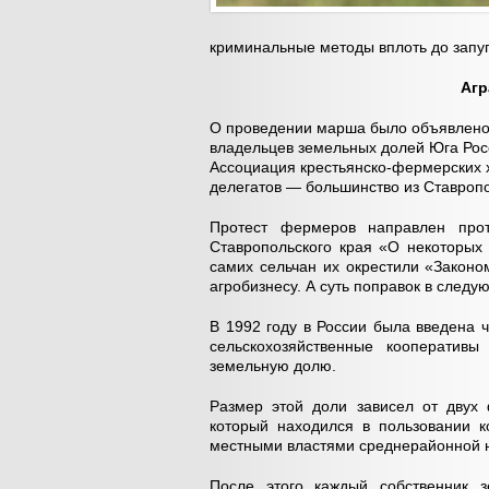
криминальные методы вплоть до запу
Агр
О проведении марша было объявлено
владельцев земельных долей Юга Рос
Ассоциация крестьянско-фермерских х
делегатов — большинство из Ставропол
Протест фермеров направлен про
Ставропольского края «О некоторых
самих сельчан их окрестили «Законо
агробизнесу. А суть поправок в следу
В 1992 году в России была введена 
сельскохозяйственные кооператив
земельную долю.
Размер этой доли зависел от двух 
который находился в пользовании к
местными властями среднерайонной 
После этого каждый собственник 