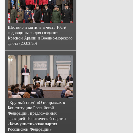
Шествие и митинг в честь 102-й
годовщины со дня создания
Красной Армии и Военно-морского
флота (23.02.20)
"Круглый стол" «О поправках в
Конституцию Российской
Федерации, предложенных
фракцией Политической партии
«Коммунистическая партия
Российской Федерации»