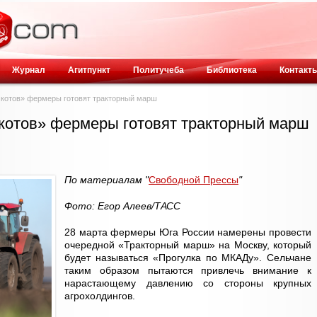
Журнал
Агитпункт
Политучеба
Библиотека
Контакт
 котов» фермеры готовят тракторный марш
котов» фермеры готовят тракторный марш
По материалам "
Свободной Прессы
"
Фото: Егор Алеев/ТАСС
28 марта фермеры Юга России намерены провести
очередной «Тракторный марш» на Москву, который
будет называться «Прогулка по МКАДу». Сельчане
таким образом пытаются привлечь внимание к
нарастающему давлению со стороны крупных
агрохолдингов.