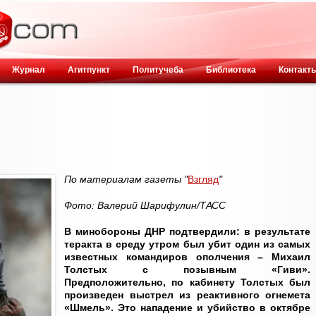
Журнал
Агитпункт
Политучеба
Библиотека
Контакт
По материалам газеты "
Взгляд
"
Фото: Валерий Шарифулин/ТАСС
В минобороны ДНР подтвердили: в результате
теракта в среду утром был убит один из самых
известных командиров ополчения – Михаил
Толстых с позывным «Гиви».
Предположительно, по кабинету Толстых был
произведен выстрел из реактивного огнемета
«Шмель». Это нападение и убийство в октябре