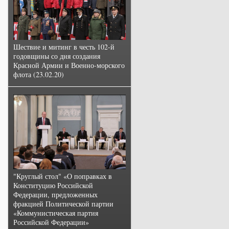
Шествие и митинг в честь 102-й
годовщины со дня создания
Красной Армии и Военно-морского
флота (23.02.20)
"Круглый стол" «О поправках в
Конституцию Российской
Федерации, предложенных
фракцией Политической партии
«Коммунистическая партия
Российской Федерации»