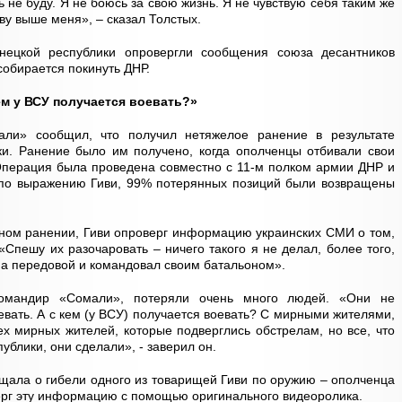
ь не буду. Я не боюсь за свою жизнь. Я не чувствую себя таким же
ву выше меня», – сказал Толстых.
ецкой республики опровергли сообщения союза десантников
собирается покинуть ДНР.
ем у ВСУ получается воевать?»
ли» сообщил, что получил нетяжелое ранение в результате
ки. Ранение было им получено, когда ополченцы отбивали свои
Операция была проведена совместно с 11-м полком армии ДНР и
, по выражению Гиви, 99% потерянных позиций были возвращены
енном ранении, Гиви опроверг информацию украинских СМИ о том,
«Спешу их разочаровать – ничего такого я не делал, более того,
на передовой и командовал своим батальоном».
 командир «Сомали», потеряли очень много людей. «Они не
евать. А с кем (у ВСУ) получается воевать? С мирными жителями,
х мирных жителей, которые подверглись обстрелам, но все, что
блики, они сделали», - заверил он.
бщала о гибели одного из товарищей Гиви по оружию – ополченца
ерг эту информацию с помощью оригинального видеоролика.