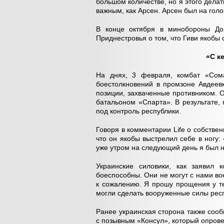
большом количестве, но я этого делат
важным, как Арсен. Арсен был на голо
В конце октября в минобороны Дон
Приднестровья о том, что Гиви якобы 
«С к
На днях, 3 февраля, комбат «Сома
боестолкновений в промзоне Авдеев
позиции, захваченные противником. 
батальоном «Спарта». В результате
под контроль республики.
Говоря в комментарии Life о собств
что он якобы выстрелил себе в ногу: 
уже утром на следующий день я был 
Украинские силовики, как заявил
боеспособны. Они не могут с нами во
к сожалению. Я прошу прощения у те
могли сделать вооруженные силы респу
Ранее украинская сторона также соо
с позывным «Консул», который опров