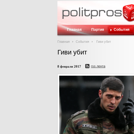
Главная
Партия
События
Главная
События
Гиви убит
Гиви убит
rss лента
8 февраля 2017