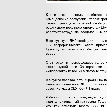
Как в свою очередь, сообщает «
командование республики, теракт прои
своей странице в Facebook сообщил
реактивного пехотного огнемета «Шм
работают сотрудники следственных о
В прокуратуре ДНР сообщили, что сл
- к террористической атаке причас
Руководство республики обещает най
времени.
Этот теракт и произошедшее ранее 
звенья одной цепи. За терактами с
«Интерфакс» источник в силовых стру
В Службе безопасности Украины не п
главарей боевиков» ДНР с позывны
советник главы СБУ Юрий Тандит.
Добавим, что в минувшую субб
квалифицированный как теракт. Тогд
что, как отмечала газета ВЗГЛЯД, 