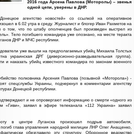
2016 года Арсена Павлова (Моторолы) – звенья
одной цепи, уверены в ДНР.
Донецкое агентство новостей» со ссылкой на оперативное
зошел в 6.02 утра в среду. Журналист и блогер Иван Рахметов на
 о том, что по штабу ополченцев был произведен выстрел из
ель». Тело погибшего командира уже опознано, на месте теракта
рганов ДНР и МЧС республики.
едователи уже вышли на предполагаемых убийц Михаила Толстых
тна украинская ДРГ (диверсионно-разведывательная группа).
ти и наказать убийц известного командира по законам военного
убийство полковника Арсения Павлова (позывной «Моторола») -
тоят спецслужбы Украины, подчеркнул в комментарии агентству
ктурах Донецкой республики.
одтверждают и не опровергают информацию о смерти «одного из
м «Гиви», заявил в эфире телеканала «112 Украина» заявил
оту в центре Луганска произошел подрыв автомобиля,
а погиб глава управления народной милиции ЛНР Олег Анащенко,
фактически обезглавило эту структуру. Оборонное ведомство