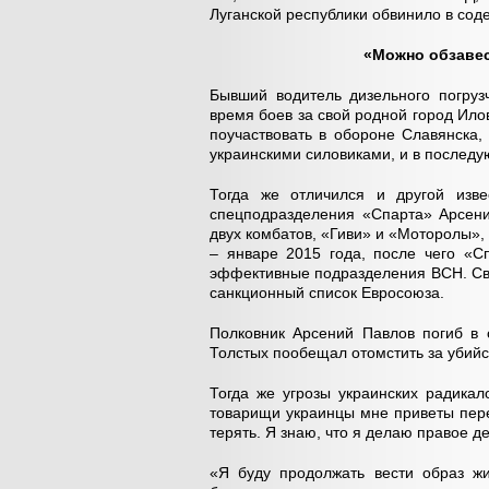
Луганской республики обвинило в сод
«Можно обзавест
Бывший водитель дизельного погруз
время боев за свой родной город Ило
поучаствовать в обороне Славянска
украинскими силовиками, и в последу
Тогда же отличился и другой изве
спецподразделения «Спарта» Арсени
двух комбатов, «Гиви» и «Моторолы»,
– январе 2015 года, после чего «С
эффективные подразделения ВСН. Св
санкционный список Евросоюза.
Полковник Арсений Павлов погиб в 
Толстых пообещал отомстить за убийст
Тогда же угрозы украинских радикал
товарищи украинцы мне приветы перед
терять. Я знаю, что я делаю правое 
«Я буду продолжать вести образ жи