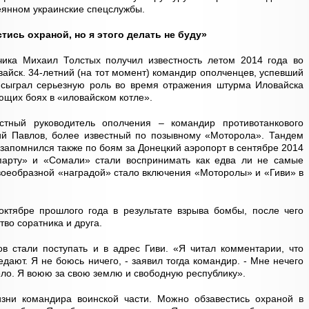
еянном украинские спецслужбы.
ись охраной, но я этого делать не буду»
чика Михаил Толстых получил известность летом 2014 года во
вайск. 34-летний (на тот момент) командир ополченцев, успевший
, сыграл серьезную роль во время отражения штурма Иловайска
ющих боях в «иловайском котле».
стный руководитель ополчения – командир противотанкового
й Павлов, более известный по позывному «Моторола». Тандем
 запомнился также по боям за Донецкий аэропорт в сентябре 2014
парту» и «Сомали» стали воспринимать как едва ли не самые
оеобразной «наградой» стало включения «Моторолы» и «Гиви» в
октябре прошлого года в результате взрыва бомбы, после чего
во соратника и друга.
ов стали поступать и в адрес Гиви. «Я читал комментарии, что
ают. Я не боюсь ничего, - заявил тогда командир. - Мне нечего
дело. Я воюю за свою землю и свободную республику».
зни командира воинской части. Можно обзавестись охраной в