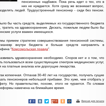
пенсионных надбавок. Пока речь идет о тех, кто в
них не нуждается. Хотя сразу же возникает вопрос,
зделять людей. Трудоустроенный пенсионер - сиди без пенсии.
было бы часть средств, выделяемых из государственного бюджета
в, тратить на здравоохранение. Дескать, пожилым людям было бы
инские услуги взамен имеющихся.
и мы примем стратегию совершенствования пенсионной системы,
 маневр внутри бюджета и больше средств направлять в
нфина "
Комсомольская правда
".
азвивать здравоохранение необходимо. Споров нет и о том, что
ь пользоваться всем существующим спектром медицинских услуг,
ия на платные анализа или дорогущие лекарства.
так копеечная. Отпахав 30-40 лет на государство, получать сущие
шать пенсионеров небольшой прибавки. Это хуже, чем отобрать у
ету. Но правительство, похоже, этого не чурается. По словам
реформы намечена на ближайшее время.
0
0
Версия для печати