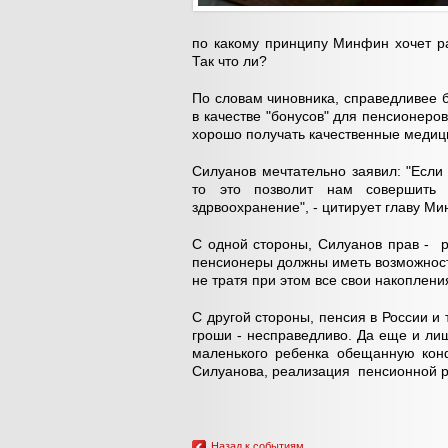
по какому принципу Минфин хочет ра
Так что ли?
По словам чиновника, справедливее 
в качестве "бонусов" для пенсионеро
хорошо получать качественные медиц
Силуанов мечтательно заявил: "Есл
то это позволит нам совершить
здрвоохранение", - цитирует главу Ми
С одной стороны, Силуанов прав - р
пенсионеры должны иметь возможност
не тратя при этом все свои накоплен
С другой стороны, пенсия в России и 
гроши - несправедливо. Да еще и ли
маленького ребенка обещанную конф
Силуанова, реализация пенсионной 
Назад к событиям