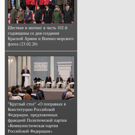
Шествие и митинг в честь 102-й
годовщины со дня создания
Красной Армии и Военно-морского
флота (23.02.20)
"Круглый стол" «О поправках в
Конституцию Российской
Федерации, предложенных
фракцией Политической партии
«Коммунистическая партия
Российской Федерации»