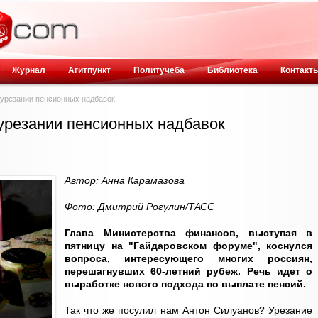
Журнал
Агитпункт
Политучеба
Библиотека
Контакт
урезании пенсионных надбавок
урезании пенсионных надбавок
Автор: Анна Карамазова
Фото: Дмитрий Рогулин/ТАСС
Глава Министерства финансов, выступая в
пятницу на "Гайдаровском форуме", коснулся
вопроса, интересующего многих россиян,
перешагнувших 60-летний рубеж. Речь идет о
выработке нового подхода по выплате пенсий.
Так что же посулил нам Антон Силуанов? Урезание