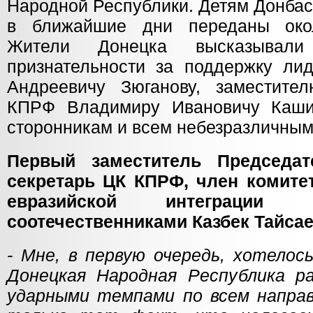
Народной Республики. Детям Донбас
в ближайшие дни переданы око
Жители Донецка высказывали
признательности за поддержку л
Андреевичу Зюганову, заместите
КПРФ Владимиру Ивановичу Кашин
сторонникам и всем небезразличны
Первый заместитель Председа
секретарь ЦК КПРФ, член комите
евразийской интеграц
соотечественниками Казбек Тайсае
- Мне, в первую очередь, хотело
Донецкая Народная Республика р
ударными темпами по всем напра