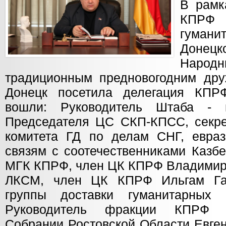
В рамк
КПРФ
гума
Донец
Народ
традиционным предновогодним дру
Донецк посетила делегация КПРФ
вошли: Руководитель Штаба - 
Председателя ЦС СКП-КПСС, секр
комитета ГД по делам СНГ, евраз
связям с соотечественниками Казбе
МГК КПРФ, член ЦК КПРФ Владимир 
ЛКСМ, член ЦК КПРФ Ильгам Гап
группы доставки гуманитарных 
Руководитель фракции КПРФ в
Собрании Ростовской Области Евге