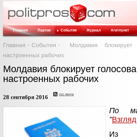
Главная
Партия
События
Журнал
Агитпункт
Главная
События
Молдавия блокирует 
настроенных рабочих
Молдавия блокирует голосова
настроенных рабочих
rss лента
28 сентября 2016
По ма
"
Взгляд
Из п