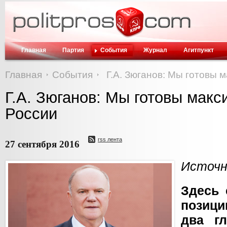
Главная
Партия
События
Журнал
Агитпункт
Главная
События
Г.А. Зюганов: Мы готовы 
Г.А. Зюганов: Мы готовы мак
России
rss лента
27 сентября 2016
Источн
Здесь 
позиц
два г