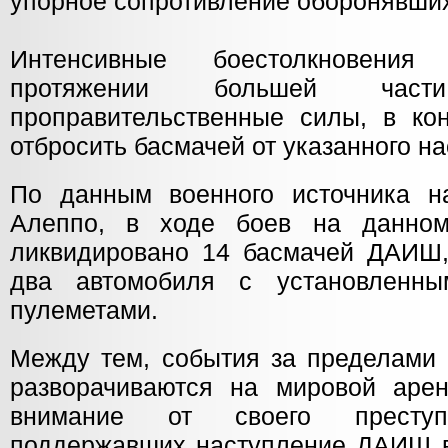
упорное сопротивление оборонявших
Интенсивные боестолкновения
протяжении большей час
проправительственные силы, в кон
отбросить басмачей от указанного на
По данным военного источника н
Алеппо, в ходе боев на данно
ликвидировано 14 басмачей ДАИШ,
два автомобиля с установленн
пулеметами.
Между тем, события за пределами 
разворачиваются на мировой арен
внимание от своего преступл
поддержавших наступление ДАИШ в