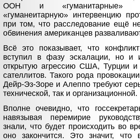
ООН и «гуманитарные» б
«гуманеитарную» интервенцию прот
при том, что расследование ещё н
обвинения американцев разваливают
Всё это показывает, что конфлик
вступил в фазу эскалации, но и
открытую агрессию США, Турции и 
сателлитов. Такого рода провокаци
Дейр-Эз-Зоре и Алеппо требуют серь
технической, так и организационной.
Вполне очевидно, что госсекрета
навязывая перемирие руководст
знали, что будет происходить во в
оно закончится. Это значит, что 