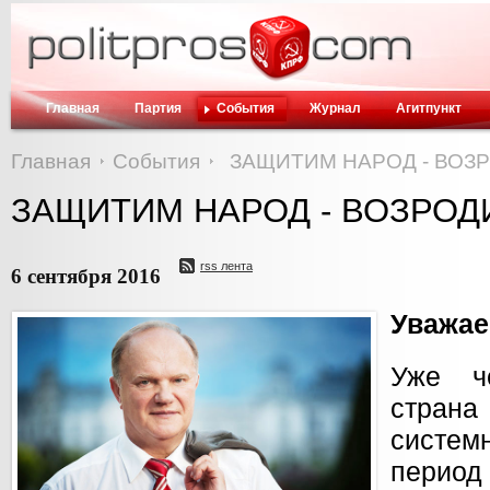
Главная
Партия
События
Журнал
Агитпункт
Главная
События
ЗАЩИТИМ НАРОД - ВОЗ
ЗАЩИТИМ НАРОД - ВОЗРОД
rss лента
6 сентября 2016
Уважае
Уже ч
страна
системн
период