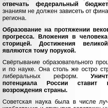
отвечать федеральный бюджет
знаниям не должен зависеть от фин
региона.
Образование на протяжении веко
прогресса. Вложения в человек
сторицей. Достижения велико
являются тому порукой.
Свёртывание образовательного про
и по науке. Она столь же остро ст
либеральных реформ.
Унич
потенциала России ставит 
возрождения страны.
Советская наука была в числе лу