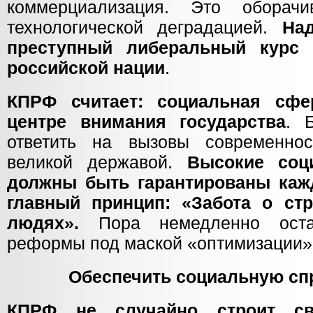
коммерциализация. Это оборач
технологической деградацией.
На
преступный либеральный курс 
российской нации
.
КПРФ считает: социальная сф
центре внимания государства
. 
ответить на вызовы современнос
великой державой.
Высокие соц
должны быть гарантированы каж
главный принцип: «Забота о стр
людях».
Пора немедленно остан
реформы под маской «оптимизации»
Обеспечить социальную сп
КПРФ не случайно строит с