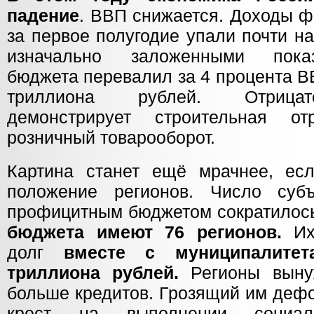
падение
. ВВП снижается. Доходы 
за первое полугодие упали почти н
изначально заложенными пока
бюджета перевалил за 4 процента В
триллиона рублей. Отрицат
демонстрирует строительная от
розничный товарооборот.
Картина станет ещё мрачнее, ес
положение регионов. Число суб
профицитным бюджетом сократилось
бюджета имеют 76 регионов.
Их 
долг
вместе с муниципалитет
триллиона рублей.
Регионы выну
больше кредитов. Грозящий им дефо
крест на выполнении социаль