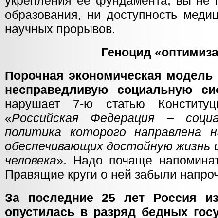
укрепления её фундамента, вы не 
образования, ни доступность меди
научных прорывов.
Геноцид «оптимиз
Порочная экономическая модель 
несправедливую социальную си
нарушает 7-ю статью Конституци
«
Российская Федерация – социа
политика которого направлена н
обеспечивающих достойную жизнь и
человека
». Надо почаще напоминат
Правящие круги о ней забыли напроч
За последние 25 лет Россия и
опустилась в разряд бедных гос