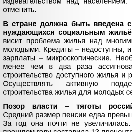
издевательством над населением.
отменить.
В стране должна быть введена с
нуждающихся социальным жильё
висит проблема жилья над многим
молодыми. Кредиты – недоступны, и
зарплаты – микроскопические. Нео
менее чем в два раза ассигнов
строительство доступного жилья и 
Осуществлять активную подде
строительства жилья для молодых с
Позор власти – тяготы росси
Средний размер пенсии едва превыш
За год она почти не увеличилась
прошлом году составила 13 проценто