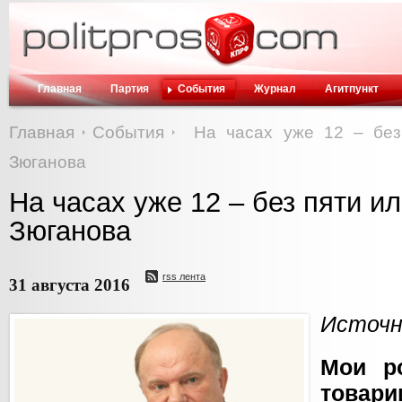
Главная
Партия
События
Журнал
Агитпункт
Главная
События
На часах уже 12 – без
Зюганова
На часах уже 12 – без пяти и
Зюганова
rss лента
31 августа 2016
Источн
Мои р
товари