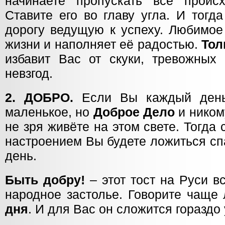
начинаете пропускать всё проис
Ставите его во главу угла. И тогд
дорогу ведущую к успеху. Любимое
жизни и наполняет её радостью.
Тол
избавит Вас от скуки, тревожны
невзгод.
2. ДОБРО.
Если Вы каждый день
маленькое, но
Доброе Дело
и ником
не зря живёте на этом свете. Тогда
настроением Вы будете ложиться сп
день.
Быть добру!
– этот тост на Руси в
народное застолье. Говорите чаще
дня
. И для Вас он сложится гораздо