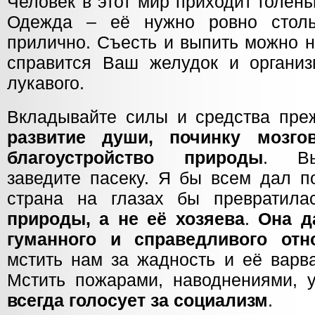
Человек в этот мир приходит голень
Одежда – её нужно ровно столь
прилично. Съесть и выпить можно н
справится Ваш желудок и организ
лукавого.
Вкладывайте силы и средства пре
развитие души, починку мозго
благоустройство природы
. Вы
заведите пасеку. Я бы всем дал п
страна на глазах бы превратил
природы, а не её хозяева
.
Она д
гуманного и справедливого отн
мстить нам за жадность и её варв
Мстить пожарами, наводнениями,
всегда голосует за социализм
.