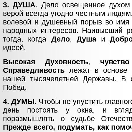
3. ДУША
. Дело освещенное духом
верой всегда угодно честным людям
волевой и душевный порыв во имя 
народных интересов. Наивысший ре
тогда, когда
Дело
,
Душа
и
Добр
идеей.
Высокая Духовность
,
чувство
Справедливость
лежат в основе 
нашей тысячелетней Державы. В 
Побед.
4. ДУМЫ
. Чтобы не упустить главног
день постоять у окна, и вгля
поразмышлять о судьбе Отечеств
Прежде всего, подумать, как помо