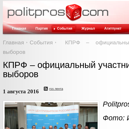
Главная
Партия
События
Журнал
Агитпункт
Главная
События
КПРФ – официальный
выборов
КПРФ – официальный участни
выборов
rss лента
1 августа 2016
Politpr
Фото: 