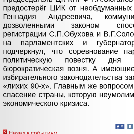
предостерёг ЦИК от необдуманных
Геннадия Андреевича, коммун
дозволенными законом спос
регистрации С.П.Обухова и В.Г.Сол
на парламентских и губернато
подчеркнул, что соревнование п
политическую повестку дня с
бюрократическая возня. А имеющи
избирательного законодательства з
«лихих 90-х». Главным же вопросом
спасение страны, которую неумолим
экономического кризиса.
0
Назад к событиям