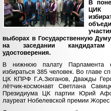
В поне
ЦИК 
избира
объед
участ
выборах в Государственную Думу
на заседании кандидата
удостоверения.
В нижнюю палату Парламента о
избираться 385 человек. Во главе 
ЦК КПРФ Г.А.Зюганов, Дважды Геро
лётчик-космонавт Светлана Савицк
Президиума ЦК партии Юрий Афо
лауреат Нобелевской премии Жорес