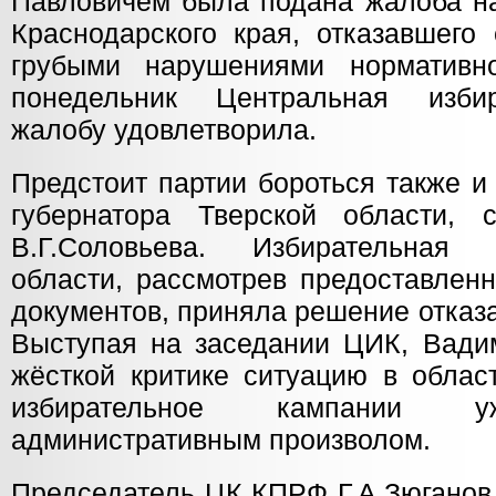
Павловичем была подана жалоба на
Краснодарского края, отказавшего
грубыми нарушениями нормативно
понедельник Центральная изби
жалобу удовлетворила.
Предстоит партии бороться также и
губернатора Тверской области,
В.Г.Соловьева. Избирательная
области, рассмотрев предоставлен
документов, приняла решение отказа
Выступая на заседании ЦИК, Вадим
жёсткой критике ситуацию в облас
избирательное кампании у
административным произволом.
Председатель ЦК КПРФ Г.А.Зюганов