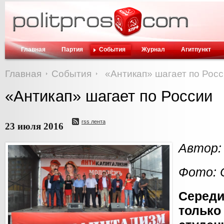
Главная
Партия
События
Журнал
Агитпункт
Главная
События
«Антикап» шагает по Рос
«Антикап» шагает по России
rss лента
23 июля 2016
Автор:
Фото: 
Серед
тольк