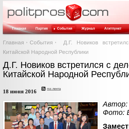
Главная
Партия
События
Журнал
Агитпункт
Главная
События
Д.Г. Новиков встретил
Китайской Народной Республики
Д.Г. Новиков встретился с де
Китайской Народной Республ
rss лента
18 июня 2016
Автор:
Фото: 
Замест