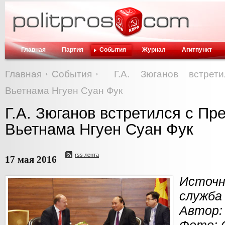
Главная
Партия
События
Журнал
Агитпункт
Главная
События
Г.А. Зюганов встрет
Вьетнама Нгуен Суан Фук
Г.А. Зюганов встретился с П
Вьетнама Нгуен Суан Фук
rss лента
17 мая 2016
Источ
служба
Автор: