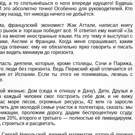
рёд, а то спотыкнёшься о ноги впереди идущего! Будешь
И это абсолютно точно! Особенно для руководителей. Кто
ву назад, тот никогда ничего не добьётся.
а, французский экономист Жак Аттали, написал книгу
о рынок и торгаши победят всё. Я ответил ему книгой «За
 на многие иностранные языки. На эту тему я выступал с
ики, Англии и Франции. Когда меня спрашивают, каким
гда отвечаю: ему не обязательно ярко говорить и писать
зан видеть минимум до горизонта.
ласть деятели, которые, кроме столицы, Сочи и Парижа,
то люди без горизонта. Ведь Пермский край отличается от
ия от Испании. Если ты этого не понимаешь, лезешь с
е.
й жизнью: Дом (сюда я отношу и Дачу), Дети, Друзья и
ы каждый человек смог построить себе дом, и не вижу
ас море лесов, огромные ресурсы, 42 млн га заросли
ить для молодой семьи участок в полгектара, сказать: мы
икации, проложим дорогу, дадим беспроцентную ссуду.
м 20%, второго и третьего — полностью её ликвидируем.
, строиться и расцветать.
Сергей Никольский, великий математик, который прожил