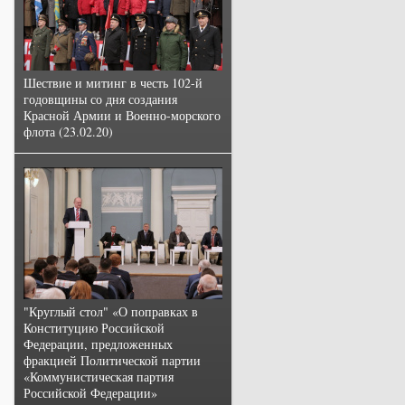
Шествие и митинг в честь 102-й
годовщины со дня создания
Красной Армии и Военно-морского
флота (23.02.20)
"Круглый стол" «О поправках в
Конституцию Российской
Федерации, предложенных
фракцией Политической партии
«Коммунистическая партия
Российской Федерации»