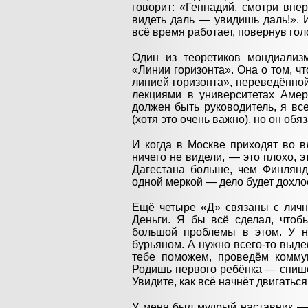
говорит: «Геннадий, смотри впе
видеть даль — увидишь даль!». 
всё время работает, повернув голо
Один из теоретиков мондиализм
«Линии горизонта». Она о том, чт
линией горизонта», переведённой
лекциями в университетах Амер
должен быть руководитель, я все
(хотя это очень важно), но он обя
И когда в Москве приходят во в
ничего не видели, — это плохо, э
Дагестана больше, чем Финлянд
одной меркой — дело будет дохло
Ещё четыре «Д» связаны с лично
Деньги. Я бы всё сделал, чтоб
большой проблемы в этом. У н
бурьяном. А нужно всего-то выдел
тебе поможем, проведём коммун
Родишь первого ребёнка — спише
Увидите, как всё начнёт двигаться
У меня был мудрый наставник — 