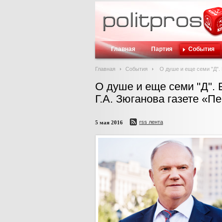
Главная
Партия
События
Главная
События
О душе и еще семи "Д".
О душе и еще семи "Д"
Г.А. Зюганова газете «П
rss лента
5 мая 2016