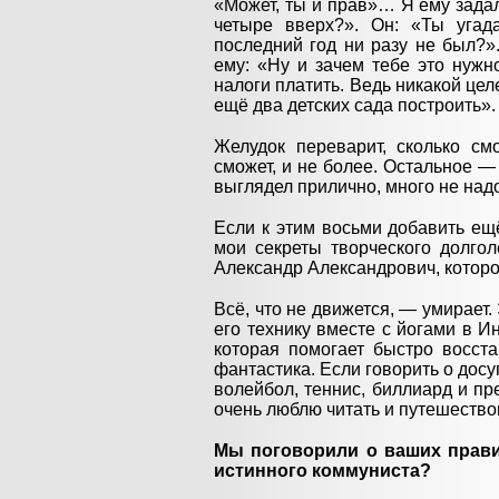
«Может, ты и прав»… Я ему задал 
четыре вверх?». Он: «Ты угад
последний год ни разу не был?»
ему: «Ну и зачем тебе это нужн
налоги платить. Ведь никакой цел
ещё два детских сада построить».
Желудок переварит, сколько смо
сможет, и не более. Остальное — о
выглядел прилично, много не надо
Если к этим восьми добавить ещё
мои секреты творческого долго
Александр Александрович, которо
Всё, что не движется, — умирает.
его технику вместе с йогами в 
которая помогает быстро восст
фантастика. Если говорить о досуг
волейбол, теннис, биллиард и пр
очень люблю читать и путешество
Мы поговорили о ваших прави
истинного коммуниста?