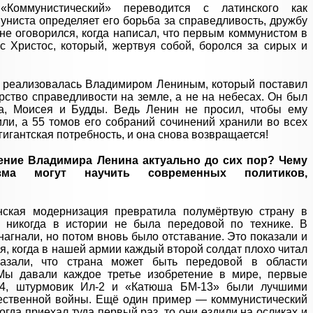
оммунистический» переводится с латинского как
ниста определяет его борьба за справедливость, дружбу
 не оговорился, когда написал, что первым коммунистом в
­ Христос, который, жертвуя собой, боролся за сирых и
я реализовалась Владимиром Лениным, который поставил
рство справедливости на земле, а не на небесах. Он был
а, Моисея и Будды. Ведь Ленин не просил, чтобы ему
или, а 55 томов его собраний сочинений хранили во всех
игантская потребность, и она снова возвращается!
чение Владимира Ленина актуально до сих пор? Чему
низма могут научить современных политиков,
нская модернизация превратила полумёртвую страну в
 никогда в истории не была передовой по технике. В
агнали, но потом вновь было отставание. Это показали и
я, когда в нашей армии каждый второй солдат плохо читал
азали, что страна может быть передовой в области
 Мы давали каждое третье изобретение в мире, первые
34, штурмовик Ил-2 и «Катюша БМ-13» были лучшими
ественной войны. Ещё один пример — коммунистический
огда приехал туда первый раз, то они ездили на осликах и