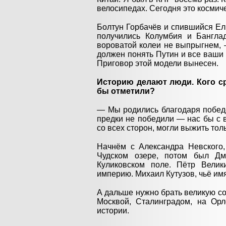
велосипедах. Сегодня это космич
Болтун Горбачёв и спившийся Ельц
получились Колумбия и Банглад
вороватой колеи не выпрыгнем, 
должен понять Путин и все ваши 
Приговор этой модели вынесен.
Историю делают люди. Кого ср
бы отметили?
— Мы родились благодаря побед
предки не победили — нас бы с 
со всех сторон, могли выжить то
Начнём с Александра Нев­cкого
Чудском озере, потом был Дм
Куликовском поле. Пётр Вели
империю. Михаил Кутузов, чьё им
А дальше нужно брать великую со
Москвой, Сталинградом, на Орл
истории.