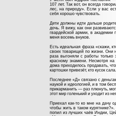
107 лет. Так вот, он всегда гово
лес, на природу». Если у вас ес
себя хорошо чувствовать.
Дети должны идти дальше родите
дочь. Я вижу, как они развивают
гвардейской армии, в академии 
меня восемь внуков.
Есть идеальная фраза «скажи, кто
своих товарищей по жизни. Они н
раза выгоняли с работы только з
красному знамени. Несмотря на
дома приходилось продавать, чт
картошки привезёт, кто кусок сала
Последнее «Д» связано с деньгам
наукой и идеологией, и в том бес
прикарманить — раз плюнуть, мог 
этот мир голенький и уходит из не
Приехал как-то ко мне на дачу о
чтобы жить в таком курятнике?».
попил из лучших чаёв Индии, Цей