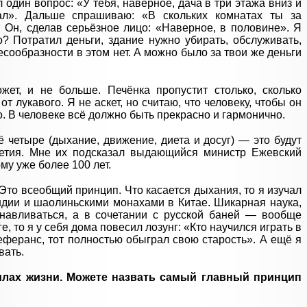
один вопрос: «У тебя, наверное, дача в три этажа вниз и
ал». Дальше спрашиваю: «В скольких комнатах ты за
. Он, сделав серьёзное лицо: «Наверное, в половине». Я
о? Потратил деньги, здание нужно убирать, обслуживать,
есообразности в этом нет. А можно было за твои же деньги
жет, и не больше. Печёнка пропустит столько, сколько
т лукавого. Я не аскет, но считаю, что человеку, чтобы он
. В человеке всё должно быть прекрасно и гармонично.
 четыре (дыхание, движение, диета и досуг) — это будут
летия. Мне их подсказал выдающийся министр Ежевский
му уже более 100 лет.
 Это всеобщий принцип. Что касается дыхания, то я изучал
Индии и шаолиньскими монахами в Китае. Шикарная наука,
анавливаться, а в сочетании с русской баней — вообще
е, то я у себя дома повесил лозунг: «Кто научился играть в
еферанс, тот полностью обыграл свою старость». А ещё я
вать.
лах жизни. Можете назвать самый главный принцип