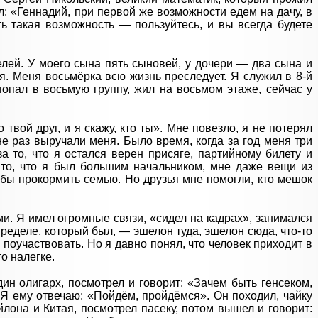
рил: «Геннадий, при первой же возможности едем на дачу, в
ть такая возможность — пользуйтесь, и вы всегда будете
лей. У моего сына пять сыновей, у дочери — два сына и
ся. Меня восьмёрка всю жизнь преследует. Я служил в 8‑й
попал в восьмую группу, жил на восьмом этаже, сейчас у
 твой друг, и я скажу, кто ты». Мне повезло, я не потерял
е раз выручали меня. Было время, когда за год меня три
а то, что я остался верен присяге, партийному билету и
 то, что я был большим начальником, мне даже вещи из
обы прокормить семью. Но друзья мне помогли, кто мешок
.
и. Я имел огромные связи, «сидел на кадрах», занимался
пределе, который был, — эшелон туда, эшелон сюда, что-то
поучаствовать. Но я давно понял, что человек приходит в
го налегке.
дин олигарх, посмотрел и говорит: «Зачем быть генсеком,
 Я ему отвечаю: «Пойдём, пройдёмся». Он походил, чайку
лона и Китая, посмотрел пасеку, потом вышел и говорит: