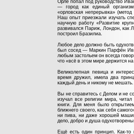
Орле попал под руководство Ива
— город как единый организм
«орловская непрерывка» (метод
Наш опыт приезжали изучать спе
научную работу «Развитие круп
развивался Париж, Лондон, как 
построил Бразилиа.
Любое дело должно быть одухотв
был сосед — Маркин Парфён Иван
любым застольем он всегда говори
что «всё в этом мире держится на
Великолепная певица и интерес
время дружил, имела два принц
каждый день и никому не мешать.
Вы не справитесь с Делом и не со
изучал все религии мира, читал
книги. Для меня было открытием
ближнего своего, как себя самого
ни пива, ни даже хорошей машин
дело, добро и душа одухотворены 
Ещё есть один принцип. Как-то