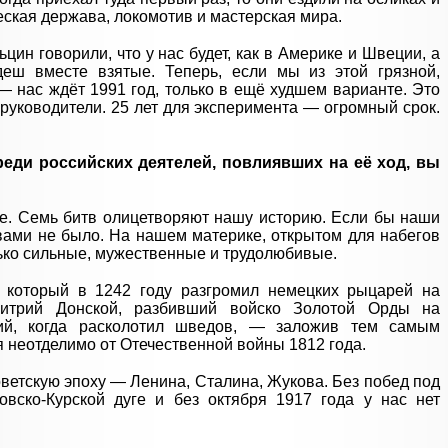
еская держава, локомотив и мастерская мира.
ин говорили, что у нас будет, как в Америке и Швеции, а
еш вместе взятые. Теперь, если мы из этой грязной,
— нас ждёт 1991 год, только в ещё худшем варианте. Это
руководители. 25 лет для эксперимента — огромный срок.
еди российских деятелей, повлиявших на её ход, вы
е. Семь битв олицетворяют нашу историю. Если бы наши
вами не было. На нашем материке, открытом для набегов
лько сильные, мужественные и трудолюбивые.
, который в 1242 году разгромил немецких рыцарей на
итрий Донской, разбивший войско Золотой Орды на
кий, когда расколотил шведов, — заложив тем самым
я неотделимо от Отечественной войны 1812 года.
ветскую эпоху — Ленина, Сталина, Жукова. Без побед под
овско-Курской дуге и без октября 1917 года у нас нет