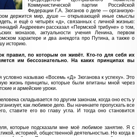
Коммунисти­ческой партии Российской
Федерации Г.А. Зюганов о деле — организую­
ром дер­жится мир, душе — откры­вающей иные смыслы
деть, и ещё о четырёх «д», связанных с личной жиз­нью:
Геннадий Ан­дреевич рас­сказал «Перм­ской трибуне» о том,
ских монахов, ак­туальности учения Лени­на, первом
рмском характере и два анекдо­та про Путина, а также о
шу историю.
ок правил, по которым он живёт. Кто-то для себя их
няется им бессознательно. На каких принципах вы
 я условно называю «Восемь «Д» Зюганова к успеху». Это
ную жизнь принципы, которые были впитаны мной через
ские и армейские уроки.
еловека складывается по другим законам, когда оно есть у
организует, как любимое дело. Вы начинаете пропускать все
о, ставите его во главу угла. И тогда оно становится
еля, которые подсказали мне моё любимое занятие. Я с
икой, историей, общественной деятельностью. Но когда в