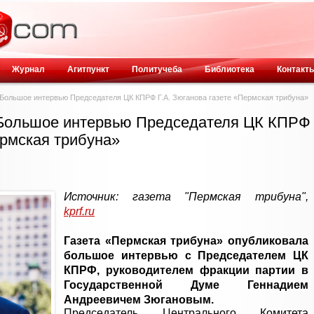
Журнал
Агитпункт
Политучеба
Библиотека
Контакт
 Большое интервью Председателя ЦК КПРФ Г.А. Зюганова газете «Пермская трибуна»
. Большое интервью Председателя ЦК КПРФ
ермская трибуна»
Источник: газета "Пермская трибуна",
kprf.ru
Газета «Пермская трибуна» опубликовала
большое интервью с Председателем ЦК
КПРФ, руководителем фракции партии в
Государственной Думе Геннадием
Андреевичем Зюгановым.
Председатель Центрально­го Комитета