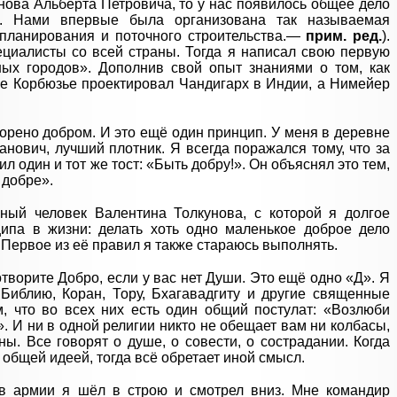
нова Альберта Петровича, то у нас появилось общее дело
. Нами впервые была организована так называемая
 планирования и поточного строительства.—
прим. ред.
).
циалисты со всей страны. Тогда я написал свою первую
ных городов». Дополнив свой опыт знаниями о том, как
Ле Корбюзье проектировал Чандигарх в Индии, а Нимейер
орено добром. И это ещё один принцип. У меня в деревне
ович, лучший плотник. Я всегда поражался тому, что за
л один и тот же тост: «Быть добру!». Он объяснял это тем,
 добре».
ный человек Валентина Толкунова, с которой я долгое
ипа в жизни: делать хоть одно маленькое доброе дело
 Первое из её правил я также стараюсь выполнять.
творите Добро, если у вас нет Души. Это ещё одно «Д». Я
 Библию, Коран, Тору, Бхагавадгиту и другие священные
, что во всех них есть один общий постулат: «Возлюби
». И ни в одной религии никто не обещает вам ни колбасы,
ы. Все говорят о душе, о совести, о сострадании. Когда
общей идеей, тогда всё обретает иной смысл.
 в армии я шёл в строю и смотрел вниз. Мне командир