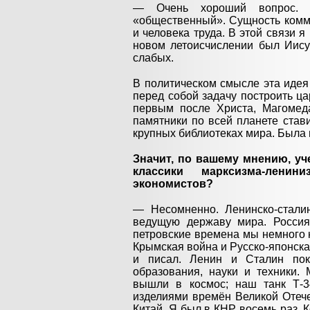
— Очень хороший вопрос. «К
«общественный». Сущность комму
и человека труда. В этой связи я
новом летоисчислении был Иисус
слабых.
В политическом смысле эта иде
перед собой задачу построить ца
первым после Христа, Магомед
памятники по всей планете став
крупных библиотеках мира. Была г
Значит, по вашему мнению, у
классики марксизма-лени
экономистов?
— Несомненно. Ленинско-стали
ведущую державу мира. Россия
петровские времена мы немного н
Крымская война и Русско-японска
и писал. Ленин и Сталин пок
образования, науки и техники.
вышли в космос; наш танк Т-
изделиями времён Великой Отеч
Китай. Я был в КНР восемь раз. К