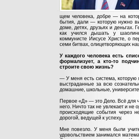
щем человека, добре — на кото
бытия, дали — которую нужно ви
доме, де­тях, друзьях и деньгах. 
как учился ды­шать у шаолинь
коммунисте Иисусе Христе, о пе
семи битвах, олицетворя­ющих на
У каждого человека есть спис
формализует, а кто-то подчи
строите свою жизнь?
— У меня есть система, которую
выстраданные за всю сознатель
домашние, школьные, университет
Первое «Д» — это Дело. Всё для ч
него. Ничто так не увлекает и не 
происходящие события через нег
дорогой, ведущей к успеху.
Мне повезло. У меня были учит
удовольствием занимался математ