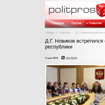
Главная
Партия
События
Главная
События
Д.Г. Новиков встретилс
Д.Г. Новиков встретился
республики
rss лента
5 мая 2016