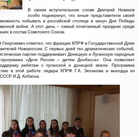
В своем вступительном слове Дмитрий Новиков
особо подчеркнул, что юные представители своей
зможность побывать в российской столице в канун Дня Победы
твенной войне. А этот день – самый почитаемый праздник среди
вших в состав Советского Союза.
й Георгиевич отметил, что фракция КПРФ в Государственной Думе
авителей Новороссии. С первых дней тех драматических событий,
нистическая партия поддерживает Донецкую и Луганскую народные
я программа «Дети России – детям Донбасса». Она позволяет
поддержку ребятам с луганской и донецкой земли. Программа
стию в этой работе лидера КПРФ Г.А. Зюганова и выходца из
 СССР И.Д. Кобзона.