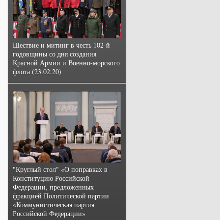
Шествие и митинг в честь 102-й
годовщины со дня создания
Красной Армии и Военно-морского
флота (23.02.20)
"Круглый стол" «О поправках в
Конституцию Российской
Федерации, предложенных
фракцией Политической партии
«Коммунистическая партия
Российской Федерации»