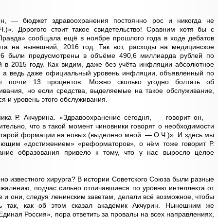
н, — бюджет здравоохранения постоянно рос и никогда не
)». Дорогого стоит такое свидетельство! Сравним хотя бы с
«Правда» сообщала ещё в ноябре прошлого года в ходе дебатов
та на нынешний, 2016 год. Так вот, расходы на медицинское
16 были предусмотрены в объёме 490,6 миллиарда рублей по
 в 2015 году. Как видим, даже без учёта инфляции абсолютное
а, а ведь даже официальный уровень инфляции, объявленный по
ет почти 13 процентов. Можно сколько угодно болтать об
ивания, но если средства, выделяемые на такое обслуживание,
я и уровень этого обслуживания.
ика Р. Акчурина. «Здравоохранение сегодня, — говорит он, —
ительно, что в такой момент чиновники говорят о необходимости
старой формации на новых (выделено мной. — О.Ч.)». И здесь мы
яющим «достижением» «реформаторов», о нём тоже говорит Р.
ание образования привело к тому, что у нас выросло целое
но известного хирурга? В истории Советского Союза были разные
ожалению, подчас сильно отличавшиеся по уровню интеллекта от
е и они, следуя ленинским заветам, делали всё возможное, чтобы
ь так, как об этом сказал академик Акчурин. Нынешним же
диная Россия», пора ответить за провалы на всех направлениях,