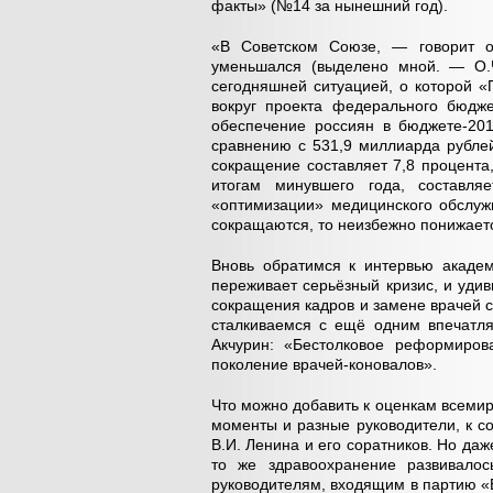
факты» (№14 за нынешний год).
«В Советском Союзе, — говорит о
уменьшался (выделено мной. — О.Ч.
сегодняшней ситуацией, о которой 
вокруг проекта федерального бюдже
обеспечение россиян в бюджете-20
сравнению с 531,9 миллиарда рублей
сокращение составляет 7,8 процент
итогам минувшего года, составля
«оптимизации» медицинского обслуж
сокращаются, то неизбежно понижаетс
Вновь обратимся к интервью академ
переживает серьёзный кризис, и удив
сокращения кадров и замене врачей 
сталкиваемся с ещё одним впечатл
Акчурин: «Бестолковое реформиров
поколение врачей-коновалов».
Что можно добавить к оценкам всемир
моменты и разные руководители, к с
В.И. Ленина и его соратников. Но даж
то же здравоохранение развивалос
руководителям, входящим в партию «Е