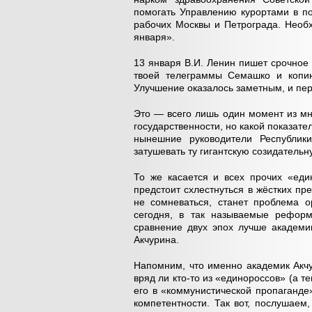
помогать Управлению курортами в п
рабочих Москвы и Петрограда. Необ
января».
13 января В.И. Ленин пишет срочное
твоей телеграммы Семашко и копию
Улучшение оказалось заметным, и пе
Это — всего лишь один момент из мн
государственности, но какой показате
нынешние руководители Республик
затушевать ту гигантскую созидательн
То же касается и всех прочих «еди
предстоит схлестнуться в жёстких п
не сомневаться, станет проблема 
сегодня, в так называемые реформ
сравнение двух эпох лучше академик
Акчурина.
Напомним, что именно академик Акчу
вряд ли кто-то из «единороссов» (а 
его в «коммунистической пропаганде
компетентности. Так вот, послушаем