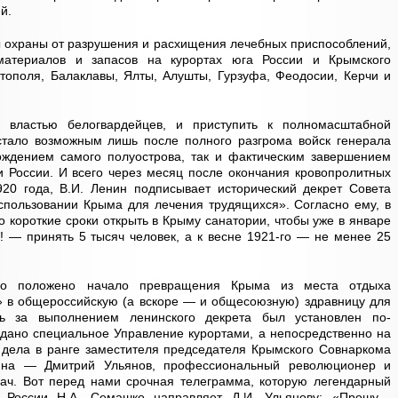
й.
 охраны от разрушения и расхищения лечебных приспособлений,
 материалов и запасов на курортах юга России и Крымского
стополя, Балаклавы, Ялты, Алушты, Гурзуфа, Феодосии, Керчи и
 властью белогвардейцев, и приступить к полномасштабной
 стало возможным лишь после полного разгрома войск генерала
бождением самого полуострова, так и фактическим завершением
 России. И всего через месяц после окончания кровопролитных
920 года, В.И. Ленин подписывает исторический декрет Совета
ользовании Крыма для лечения трудящихся». Согласно ему, в
о короткие сроки открыть в Крыму санатории, чтобы уже в январе
 — принять 5 тысяч человек, а к весне 1921-го — не менее 25
о положено начало превращения Крыма из места отдыха
» в общероссийскую (а вскоре — и общесоюзную) здравницу для
ь за выполнением ленинского декрета был установлен по-
дано специальное Управление курортами, а непосредственно на
 дела в ранге заместителя председателя Крымского Совнаркома
ина — Дмитрий Ульянов, профессиональный революционер и
ч. Вот перед нами срочная телеграмма, которую легендарный
й России Н.А. Семашко направляет Д.И. Ульянову: «Прошу…