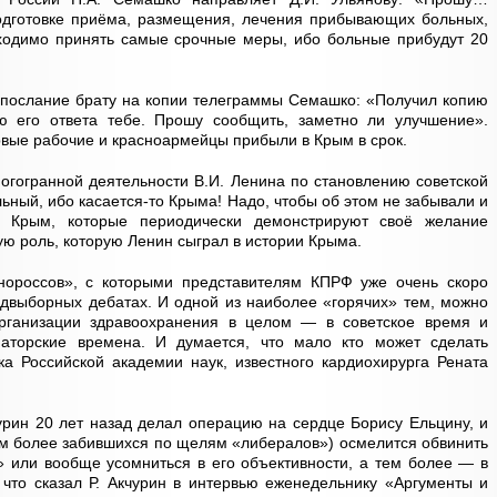
одготовке приёма, размещения, лечения прибывающих больных,
ходимо принять самые срочные меры, ибо больные прибудут 20
 послание брату на копии телеграммы Семашко: «Получил копию
 его ответа тебе. Прошу сообщить, заметно ли улучшение».
рвые рабочие и красноармейцы прибыли в Крым в срок.
огогранной деятельности В.И. Ленина по становлению советской
льный, ибо касается-то Крыма! Надо, чтобы об этом не забывали и
и Крым, которые периодически демонстрируют своё желание
ую роль, которую Ленин сыграл в истории Крыма.
нороссов», с которыми представителям КПРФ уже очень скоро
редвыборных дебатах. И одной из наиболее «горячих» тем, можно
организации здравоохранения в целом — в советское время и
аторские времена. И думается, что мало кто может сделать
а Российской академии наук, известного кардиохирурга Рената
рин 20 лет назад делал операцию на сердце Борису Ельцину, и
тем более забившихся по щелям «либералов») осмелится обвинить
» или вообще усомниться в его объективности, а тем более — в
, что сказал Р. Акчурин в интервью еженедельнику «Аргументы и