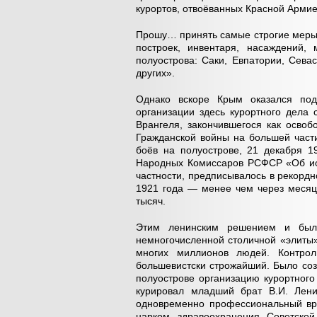
курортов, отвоёванных Красной Армие
Прошу… принять самые строгие меры
построек, инвентаря, насаждений,
полуострова: Саки, Евпатории, Сева
других».
Однако вскоре Крым оказался под
организации здесь курортного дела
Врангеля, закончившегося как осво
Гражданской войны на большей части
боёв на полуострове, 21 декабря 1
Народных Комиссаров РСФСР «Об исп
частности, предписывалось в рекордн
1921 года — менее чем через месяц!
тысяч.
Этим ленинским решением и был
немногочисленной столичной «элиты
многих миллионов людей. Контрол
большевистски строжайший. Было соз
полуострове организацию курортного
курировал младший брат В.И. Лен
одновременно профессиональный вра
нарком здравоохранения Советско