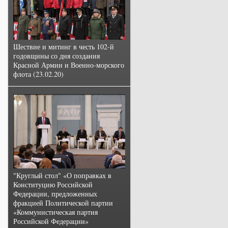
Шествие и митинг в честь 102-й
годовщины со дня создания
Красной Армии и Военно-морского
флота (23.02.20)
"Круглый стол" «О поправках в
Конституцию Российской
Федерации, предложенных
фракцией Политической партии
«Коммунистическая партия
Российской Федерации»