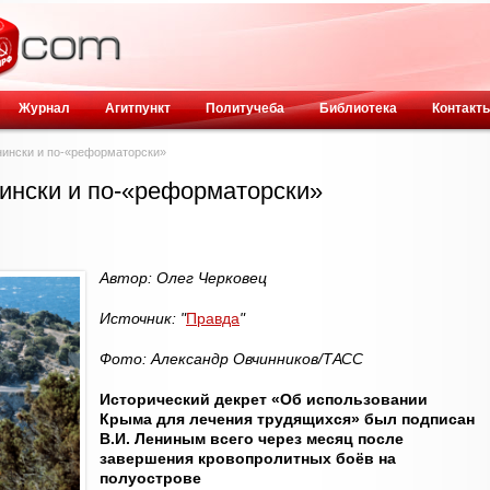
Журнал
Агитпункт
Политучеба
Библиотека
Контакт
нински и по-«реформаторски»
ински и по-«реформаторски»
Автор: Олег Черковец
Источник: "
Правда
"
Фото: Александр Овчинников/ТАСС
Исторический декрет «Об использовании
Крыма для лечения трудящихся» был подписан
В.И. Лениным всего через месяц после
завершения кровопролитных боёв на
полуострове