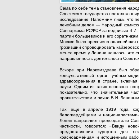
Сама по себе тема становления наро
Советского государства настолько ши
исследование. Напомним лишь, что п
лечебным делом — Народный комисса
Совнаркома РСФСР за подписью В.И. Л
партии большевиков и его соратникам 
Москве была пресечена опаснейшая п
грозивший спровоцировать кайзеровск
менее время у Ленина нашлось, что 
направленность деятельности Советс
Вскоре при Наркомздраве был обр
консультативный орган учёных-мед
здравоохранения в стране, включая
науки. Одним из таких основных нап
показательно, что значительная ча
правительством и лично В.И. Лениным 
Так, ещё в апреле 1919 года, ко
белогвардейцами и националистами-
Ленин направляет председателю Совн
частности, говорится: «Ввиду нов
предоставления курортов для л
красноармейцам и истощённым рабо