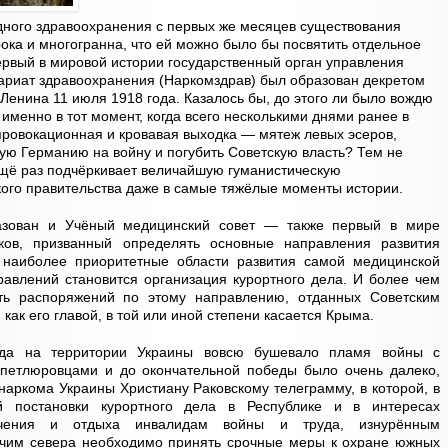
дного здравоохранения с первых же месяцев существования
рока и многогранна, что ей можно было бы посвятить отдельное
ервый в мировой истории государственный орган управления
риат здравоохранения (Наркомздрав) был образован декретом
енина 11 июля 1918 года. Казалось бы, до этого ли было вождю
именно в тот момент, когда всего несколькими днями ранее в
ровокационная и кровавая выходка — мятеж левых эсеров,
ую Германию на войну и погубить Советскую власть? Тем не
ещё раз подчёркивает величайшую гуманистическую
кого правительства даже в самые тяжёлые моменты истории.
азован и Учёный медицинский совет — также первый в мире
иков, призванный определять основные направления развития
 наиболее приоритетные области развития самой медицинской
равлений становится организация курортного дела. И более чем
сть распоряжений по этому направлению, отданных Советским
как его главой, в той или иной степени касается Крыма.
гда на территории Украины вовсю бушевало пламя войны с
петлюровцами и до окончательной победы было очень далеко,
аркома Украины Христиану Раковскому телеграмму, в которой, в
ой постановки курортного дела в Республике и в интересах
ечения и отдыха инвалидам войны и труда, изнурённым
чим севера необходимо принять срочные меры к охране южных