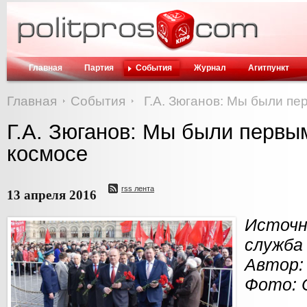
Главная
Партия
События
Журнал
Агитпункт
Главная
События
Г.А. Зюганов: Мы были пе
Г.А. Зюганов: Мы были первым
космосе
rss лента
13 апреля 2016
Источ
служба
Автор:
Фото: 