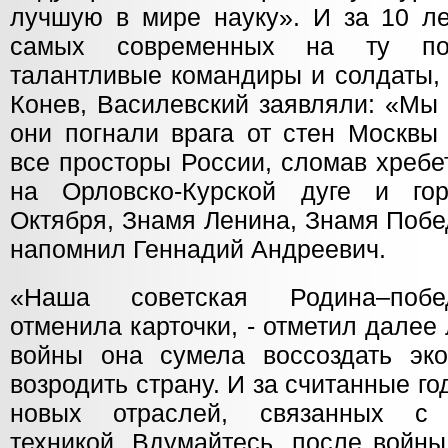
лучшую в мире науку». И за 10 ле
самых современных на ту по
талантливые командиры и солдаты, 
Конев, Василевский заявляли: «Мы
они погнали врага от стен Москвы
все просторы России, сломав хреб
на Орловско-Курской дуге и го
Октября, Знамя Ленина, Знамя Побе
напомнил Геннадий Андреевич.
«Наша советская Родина–побе
отменила карточки, - отметил дале
войны она сумела воссоздать эк
возродить страну. И за считанные г
новых отраслей, связанных с р
техникой. Вдумайтесь, после войны