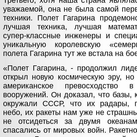
Третьего, хотя наша страна являл
уважаемой, она не была самой перв
техники. Полет Гагарина продемон
лучшая техника, лучшая математ
супер-классные инженеры и специ
уникальную королевскую «семер
полета Гагарина тут же встала на бо
«Полет Гагарина, - продолжил лид
открыл новую космическую эру, но
американское превосходство 
вооружений. Он доказал, что базы,
окружали СССР, что их радары, 
небо, их ракеты нам уже не страшн
не отсидеться за двумя океана
спасались от мировых войн. Ракетн