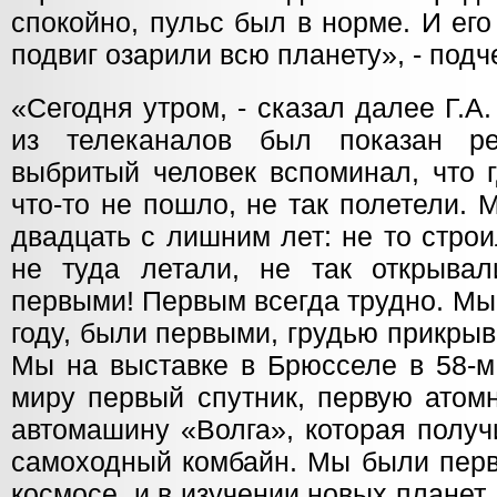
спокойно, пульс был в норме. И ег
подвиг озарили всю планету», - под
«Сегодня утром, - сказал далее Г.А.
из телеканалов был показан р
выбритый человек вспоминал, что г
что-то не пошло, не так полетели.
двадцать с лишним лет: не то строи
не туда летали, не так открыва
первыми! Первым всегда трудно. Мы
году, были первыми, грудью прикры
Мы на выставке в Брюсселе в 58-м
миру первый спутник, первую атом
автомашину «Волга», которая получ
самоходный комбайн. Мы были перв
космосе, и в изучении новых планет.