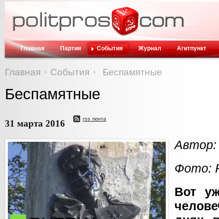
Главная
Партия
События
Журнал
Агитпункт
Главная
События
Беспамятные
Беспамятные
rss лента
31 марта 2016
Автор:
Фото: 
Вот уж
челов