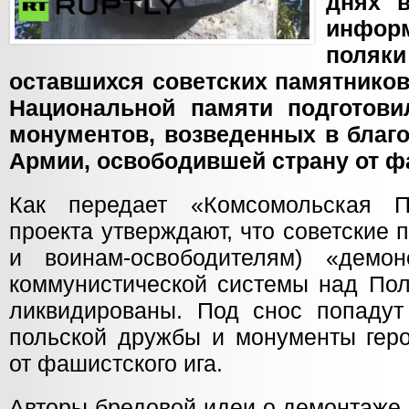
днях 
инфор
поляки
оставшихся советских памятников
Национальной памяти подготови
монументов, возведенных в благ
Армии, освободившей страну от ф
Как передает «Комсомольская П
проекта утверждают, что советские 
и воинам-освободителям) «демон
коммунистической системы над По
ликвидированы. Под снос попадут 
польской дружбы и монументы гер
от фашистского ига.
Авторы бредовой идеи о демонтаже 