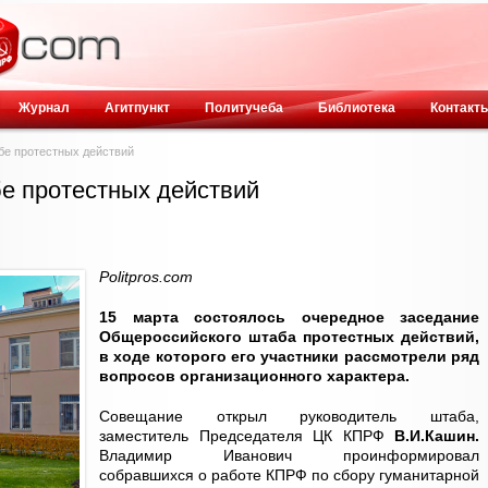
Журнал
Агитпункт
Политучеба
Библиотека
Контакт
е протестных действий
е протестных действий
Politpros.com
15 марта состоялось очередное заседание
Общероссийского штаба протестных действий,
в ходе которого его участники рассмотрели ряд
вопросов организационного характера.
Совещание открыл руководитель штаба,
заместитель Председателя ЦК КПРФ
В.И.Кашин.
Владимир Иванович проинформировал
собравшихся о работе КПРФ по сбору гуманитарной