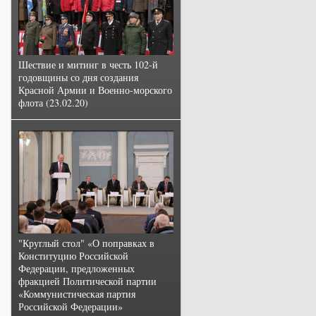
Шествие и митинг в честь 102-й
годовщины со дня создания
Красной Армии и Военно-морского
флота (23.02.20)
"Круглый стол" «О поправках в
Конституцию Российской
Федерации, предложенных
фракцией Политической партии
«Коммунистическая партия
Российской Федерации»