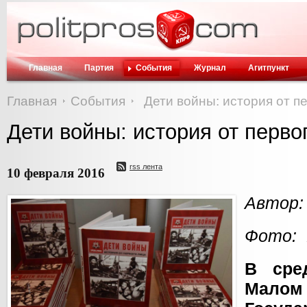
Главная
Партия
События
Журнал
Агитпункт
Главная
События
Дети войны: история от п
Дети войны: история от перво
rss лента
10 февраля 2016
Автор:
Фото: 
В сре
Ма