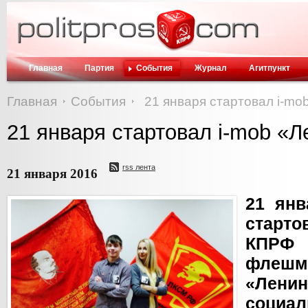
Главная
Партия
События
Журнал
Агитпункт
Главная
События
21 января стартовал i-m
21 января стартовал i-mob «
rss лента
21 января 2016
21 янв
старто
КПРФ 
флешм
«Лени
соци