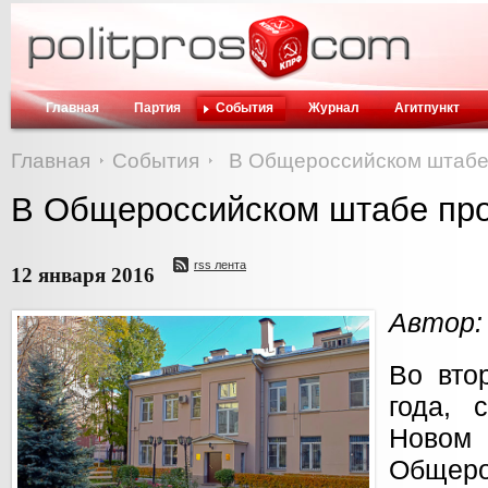
Главная
Партия
События
Журнал
Агитпункт
Главная
События
В Общероссийском штабе
В Общероссийском штабе про
rss лента
12 января 2016
Автор:
Во вто
года, 
Новом
Общер