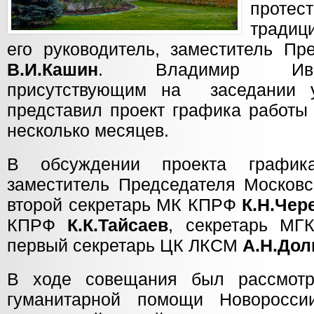
проте
традиц
его руководитель, заместитель П
В.И.Кашин
. Владимир Ива
присутствующим на заседании 
представил проект графика работы
несколько месяцев.
В обсуждении проекта график
заместитель Председателя Московс
второй секретарь МК КПРФ
К.Н.Чер
КПРФ
К.К.Тайсаев
,
секретарь М
первый секретарь ЦК ЛКСМ
А.Н.Дол
В ходе совещания был рассмотр
гуманитарной помощи Новороссии