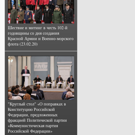
Шествие и митинг в честь 102-й
годовщины со дня создания
Красной Армии и Военно-морского
флота (23.02.20)
"Круглый стол" «О поправках в
Конституцию Российской
Федерации, предложенных
фракцией Политической партии
«Коммунистическая партия
Российской Федерации»