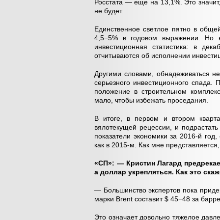
Росстата — еще на 13,1%. Это значи
не будет.
Единственное светлое пятно в обще
4,5−5% в годовом выражении. Но 
инвестиционная статистика: в дек
отчитываются об исполнении инвести
Другими словами, обнадеживаться не
серьезного инвестиционного спада. 
положение в строительном комплекс
мало, чтобы избежать проседания.
В итоге, в первом и втором кварт
вялотекущей рецессии, и подрастать н
показатели экономики за 2016-й год,
как в 2015-м. Как мне представляется
«СП»: — Кристин Лагард предрекае
а доллар укрепляться. Как это ска
— Большинство экспертов пока приде
марки Brent составит $ 45−48 за барре
Это означает довольно тяжелое давле