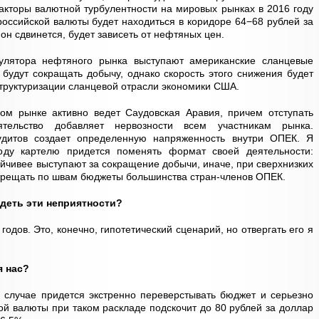
акторы валютной турбулентности на мировых рынках в 2016 году
российской валюты будет находиться в коридоре 64−68 рублей за
 он сдвинется, будет зависеть от нефтяных цен.
гулятора нефтяного рынка выступают американские сланцевые
 будут сокращать добычу, однако скорость этого снижения будет
структуризации сланцевой отрасли экономики США.
м рынке активно ведет Саудовская Аравия, причем отступать
ельство добавляет нервозности всем участникам рынка.
удитов создает определенную напряженность внутри ОПЕК. Я
году картелю придется поменять формат своей деятельности:
ойчивее выступают за сокращение добычи, иначе, при сверхнизких
 трещать по швам бюджеты большинства стран-членов ОПЕК.
ядеть эти неприятности?
одов. Это, конечно, гипотетический сценарий, но отвергать его я
я нас?
 случае придется экстренно переверстывать бюджет и серьезно
ой валюты при таком раскладе подскочит до 80 рублей за доллар