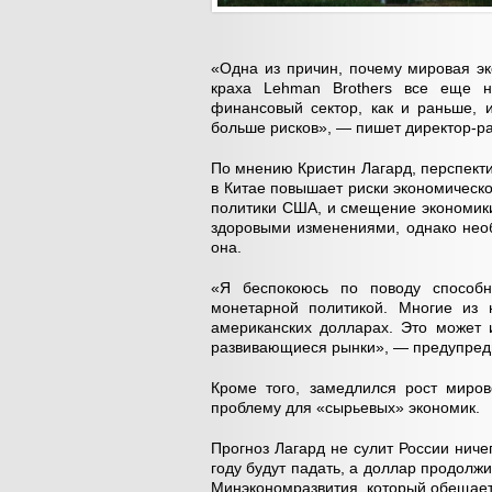
«Одна из причин, почему мировая эк
краха Lehman Brothers все еще н
финансовый сектор, как и раньше, 
больше рисков», — пишет директор-р
По мнению Кристин Лагард, перспекти
в Китае повышает риски экономическ
политики США, и смещение экономики
здоровыми изменениями, однако нео
она.
«Я беспокоюсь по поводу способн
монетарной политикой. Многие из 
американских долларах. Это может 
развивающиеся рынки», — предупред
Кроме того, замедлился рост миров
проблему для «сырьевых» экономик.
Прогноз Лагард не сулит России ниче
году будут падать, а доллар продолжи
Минэкономразвития, который обещает 