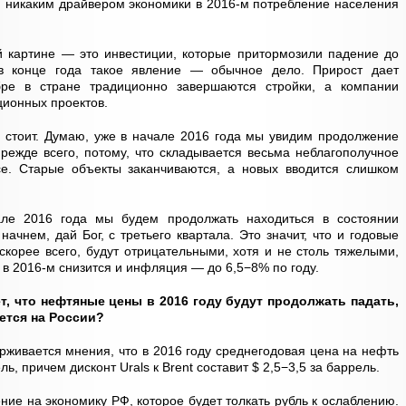
т, никаким драйвером экономики в 2016-м потребление населения
й картине — это инвестиции, которые притормозили падение до
в конце года такое явление — обычное дело. Прирост дает
абре в стране традиционно завершаются стройки, а компании
ционных проектов.
 стоит. Думаю, уже в начале 2016 года мы увидим продолжение
Прежде всего, потому, что складывается весьма неблагополучное
е. Старые объекты заканчиваются, а новых вводится слишком
але 2016 года мы будем продолжать находиться в состоянии
ачнем, дай Бог, с третьего квартала. Это значит, что и годовые
 скорее всего, будут отрицательными, хотя и не столь тяжелыми,
, в 2016-м снизится и инфляция — до 6,5−8% по году.
т, что нефтяные цены в 2016 году будут продолжать падать,
жется на России?
рживается мнения, что в 2016 году среднегодовая цена на нефть
ль, причем дисконт Urals к Brent составит $ 2,5−3,5 за баррель.
ние на экономику РФ, которое будет толкать рубль к ослаблению.