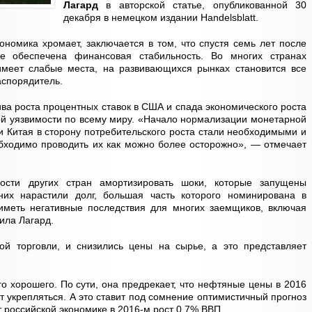
Лагард
в авторской статье, опубликованной 30
декабря в немецком издании Handelsblatt.
ономика хромает, заключается в том, что спустя семь лет после
е обеспечена финансовая стабильность. Во многих странах
имеет слабые места, на развивающихся рынках становится все
аспорядитель.
ва роста процентных ставок в США и спада экономического роста
ой уязвимости по всему миру. «Начало нормализации монетарной
 Китая в сторону потребительского роста стали необходимыми и
бходимо проводить их как можно более осторожно», — отмечает
ости других стран амортизировать шоки, которые запущены
них нарастили долг, большая часть которого номинирована в
иметь негативные последствия для многих заемщиков, включая
ила Лагард.
ой торговли, и снизились цены на сырье, а это представляет
го хорошего. По сути, она предрекает, что нефтяные цены в 2016
т укрепляться. А это ставит под сомнение оптимистичный прогноз
российской экономике в 2016-м рост 0,7% ВВП.