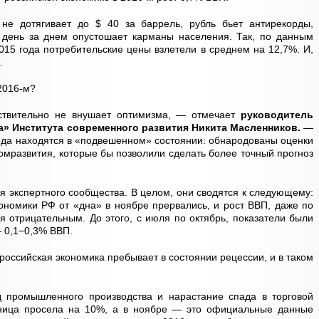
не дотягивает до $ 40 за баррель, рубль бьет антирекорды,
 день за днем опустошает карманы населения. Так, по данным
2015 года потребительские цены взлетели в среднем на 12,7%. И,
.
 2016-м?
ствительно не внушает оптимизма, — отмечает
руководитель
» Института современного развития Никита Масленников.
—
ода находятся в «подвешенном» состоянии: обнародованы оценки
омразвития, которые бы позволили сделать более точный прогноз
я экспертного сообщества. В целом, они сводятся к следующему:
ономики РФ от «дна» в ноябре прервались, и рост ВВП, даже по
я отрицательным. До этого, с июля по октябрь, показатели были
 0,1−0,3% ВВП.
 российская экономика пребывает в состоянии рецессии, и в таком
 промышленного производства и нарастание спада в торговой
зница просела на 10%, а в ноябре — это официальные данные