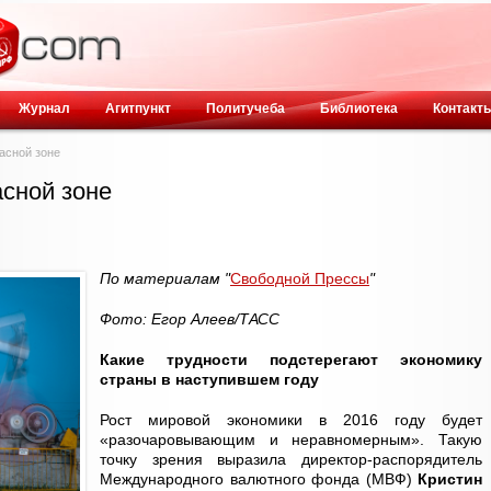
Журнал
Агитпункт
Политучеба
Библиотека
Контакт
пасной зоне
асной зоне
По материалам "
Свободной Прессы
"
Фото: Егор Алеев/ТАСС
Какие трудности подстерегают экономику
страны в наступившем году
Рост мировой экономики в 2016 году будет
«разочаровывающим и неравномерным». Такую
точку зрения выразила директор-распорядитель
Международного валютного фонда (МВФ)
Кристин