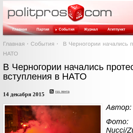
Главная
Партия
События
Журнал
Агитпункт
Главная
События
В Черногории начались п
НАТО
В Черногории начались проте
вступления в НАТО
rss лента
14 декабря 2015
Автор:
Фото
Nucci/