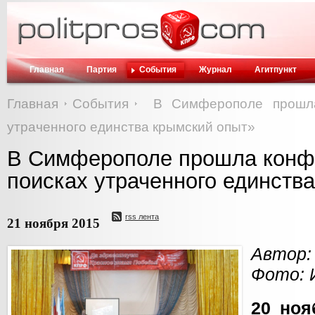
Главная
Партия
События
Журнал
Агитпункт
Главная
События
В Симферополе прошла
утраченного единства крымский опыт»
В Симферополе прошла конф
поисках утраченного единств
rss лента
21 ноября 2015
Автор:
Фото: 
20 но