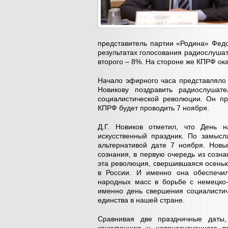
представитель партии «Родина» Фед
результатах голосования радиослуша
второго – 8%. На стороне же КПРФ о
Начало эфирного часа представляло
Новикову поздравить радиослушат
социалистической революции. Он пр
КПРФ будет проводить 7 ноября.
Д.Г. Новиков отметил, что День 
искусственный праздник. По замысл
альтернативой дате 7 ноября. Новы
сознания, в первую очередь из созн
эта революция, свершившаяся осенью
в России. И именно она обеспечил
народных масс в борьбе с немецко-
именно день свершения социалисти
единства в нашей стране.
Сравнивая две праздничные даты,