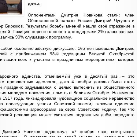
даты.
Оппонентами Дмитрия Новикова стали: член
Общественной палаты России Дмитрий Чугунов и
ор Бирюков. Результаты борьбы мнений нашли своё отражение в
телей. Позицию первого оппонента поддержали 2% голосовавших,
казались 90% слушавших программу.
 собой особенно жёсткую дискуссию. Это не помешало Дмитрию
елей с приближением 98-й годовщины Великой Октябрьской
игласил всех к участию в праздничных мероприятиях, которые
народного единства, отмечаемый уже в десятый раз, – это
ам провластных идеологов, дата 4 ноября должна была стать
й праздник задумывался с целью вытеснить из общественного
ания молодого поколения, память о Великом Октябре. Но именно
 1917 года, ликвидировала чудовищное социальное неравенство
а последующие успехи Советской власти, включая единение
фашистскими агрессорами за свою Советскою Родину. Так что
ческой революции может считаться подлинным днём народного
 Дмитрий Новиков подчеркнул: «7 ноября явно выигрывает