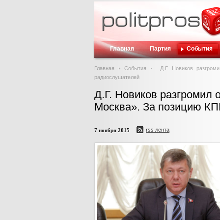
Главная
Партия
События
Главная
События
Д.Г. Новиков разгром
радиослушателей
Д.Г. Новиков разгромил 
Москва». За позицию К
rss лента
7 ноября 2015