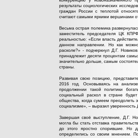
конкуренцию у новоназначенного п
результаты социологических исследо
граждан России с теплотой относят
считают самыми яркими вершинами от
Весьма острая полемика развернулась
заместитель председателя ЦК КПРФ
реальностью: «Если власть действите
данном направлении. Но как можно
расколе?» - подчеркнул Д.Г. Новико
принадлежит десяти процентам самых
значительно дольше, самым состоят
страны.
Развивая свою позицию, представит
2016 год. Основываясь на анализе
продолжении такой политики богат
социальный раскол в стране будет
общества, когда сумеем преодолеть 
социализме», – выразил уверенность 
Завершая своё выступление, Д.Г. Н
могла бы стать отставка правительст
до этого яростно спорившие. Но д
определились со своим мнением. П