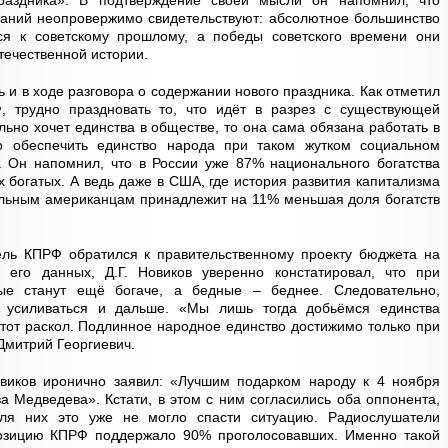
раздника». В подтверждение своей мысли он напомнил, что
ваний неопровержимо свидетельствуют: абсолютное большинство
ся к советскому прошлому, а победы советского времени они
ечественной истории.
 и в ходе разговора о содержании нового праздника. Как отметил
, трудно праздновать то, что идёт в разрез с существующей
льно хочет единства в обществе, то она сама обязана работать в
 обеспечить единство народа при таком жутком социальном
в. Он напомнил, что в России уже 87% национального богатства
 богатых. А ведь даже в США, где история развития капитализма
ельным американцам принадлежит на 11% меньшая доля богатств
ель КПРФ обратился к правительственному проекту бюджета на
 его данных, Д.Г. Новиков уверенно констатировал, что при
ые станут ещё богаче, а бедные – беднее. Следовательно,
 усиливаться и дальше. «Мы лишь тогда добьёмся единства
этот раскол. Подлинное народное единство достижимо только при
Дмитрий Георгиевич.
овиков иронично заявил: «Лучшим подарком народу к 4 ноября
ва Медведева». Кстати, в этом с ним согласились оба оппонента,
ля них это уже не могло спасти ситуацию. Радиослушатели
озицию КПРФ поддержало 90% проголосовавших. Именно такой