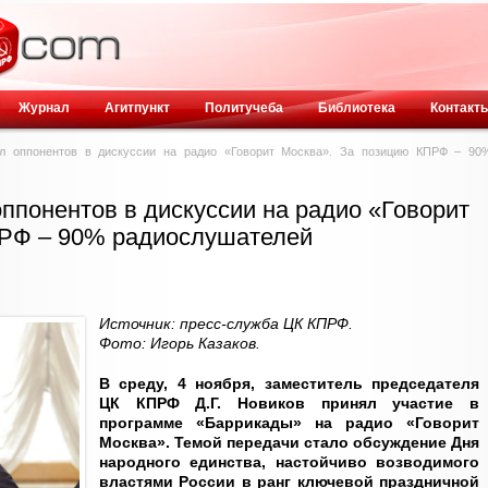
Журнал
Агитпункт
Политучеба
Библиотека
Контакт
ил оппонентов в дискуссии на радио «Говорит Москва». За позицию КПРФ – 90
оппонентов в дискуссии на радио «Говорит
ПРФ – 90% радиослушателей
Источник: пресс-служба ЦК КПРФ.
Фото: Игорь Казаков.
В среду, 4 ноября, заместитель председателя
ЦК КПРФ Д.Г. Новиков принял участие в
программе «Баррикады» на радио «Говорит
Москва». Темой передачи стало обсуждение Дня
народного единства, настойчиво возводимого
властями России в ранг ключевой праздничной