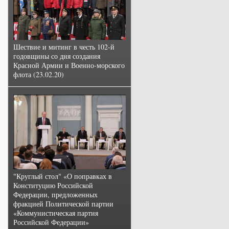
Шествие и митинг в честь 102-й
годовщины со дня создания
Красной Армии и Военно-морского
флота (23.02.20)
"Круглый стол" «О поправках в
Конституцию Российской
Федерации, предложенных
фракцией Политической партии
«Коммунистическая партия
Российской Федерации»