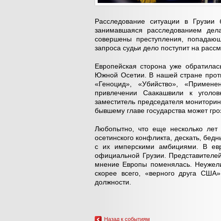
Расследование ситуации в Грузии 
занимавшаяся расследованием дел
совершены преступления, попадающ
запроса судьи дело поступит на расс
Европейская сторона уже обратилас
Южной Осетии. В нашей стране проти
«Геноцид», «Убийство», «Примен
привлечении Саакашвили к уголовн
заместитель председателя мониторин
бывшему главе государства может гро
Любопытно, что еще несколько лет
осетинского конфликта, дескать, бе
с их имперскими амбициями. В ев
официальной Грузии. Представителе
мнение Европы поменялась. Неужели
скорее всего, «верного друга США»
должности.
Назад к событиям