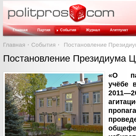
Главная
Партия
События
Журнал
Агитпункт
Главная
События
Постановление Президиу
Постановление Президиума 
«О пар
учёбе 
2011—20
агитаци
пропага
провед
общефе