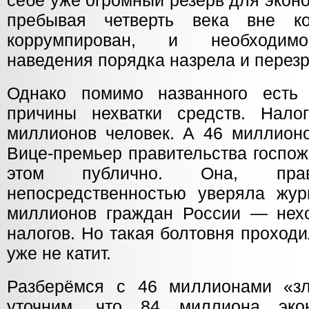
себе уже огромный резерв для эконо
пребывая четверть века вне кон
коррумпирован, и необходимо
наведения порядка назрела и перезр
Однако помимо названного есть
причины нехватки средств. Нал
миллионов человек. А 46 миллионо
Вице-премьер правительства госпож
этом публично. Она, пра
непосредственностью уверяла жур
миллионов граждан России — нех
налогов. Но такая болтовня проходи
уже не катит.
Разберёмся с 46 миллионами «зл
уточним, что 84 миллиона экон