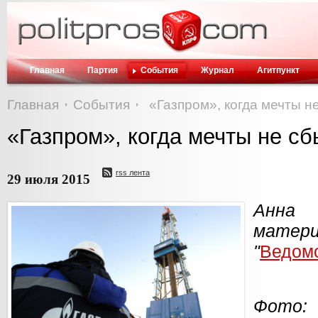
Главная
Партия
События
Журнал
Агитпункт
Главная
События
«Газпром», когда мечты н
«Газпром», когда мечты не с
rss лента
29 июля 2015
Анна
мате
"
Ведом
Фот