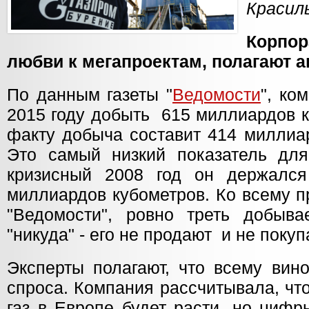
Красил
Корпор
любви к мегапроектам, полагают а
По данным газеты "
Ведомости
", ко
2015 году добыть 615 миллиардов к
факту добыча составит 414 миллиар
Это самый низкий показатель для
кризисный 2008 год он держался
миллиардов кубометров. Ко всему п
"Ведомости", ровно треть добыва
"никуда" - его не продают и не покуп
Эксперты полагают, что всему вин
спроса. Компания рассчитывала, чт
газ в Европе будет расти, но цифр