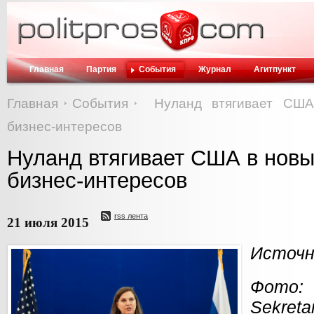
Главная
Партия
События
Журнал
Агитпункт
Главная
События
Нуланд втягивает США
бизнес-интересов
Нуланд втягивает США в новы
бизнес-интересов
rss лента
21 июля 2015
Источни
Фо
Sekreta