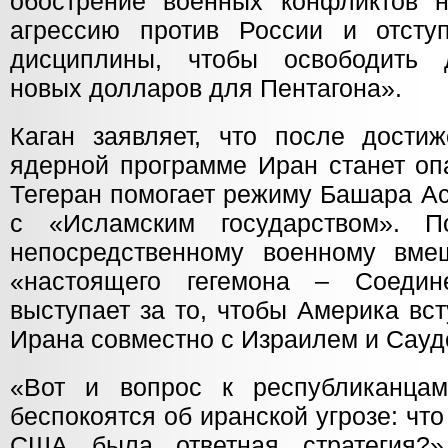
обострение военных конфликтов 
агрессию против России и отсту
дисциплины, чтобы освободить 
новых долларов для Пентагона».
Каган заявляет, что после дости
ядерной программе Иран станет оп
Тегеран помогает режиму Башара Ас
с «Исламским государством». П
непосредственному военному вме
«настоящего гегемона – Соеди
выступает за то, чтобы Америка вс
Ирана совместно с Израилем и Сауд
«Вот и вопрос к республиканцам
беспокоятся об иранской угрозе: что
США была ответная стратегия?