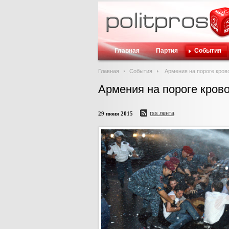
Главная
Партия
События
Главная
События
Армения на пороге кров
Армения на пороге кров
rss лента
29 июня 2015