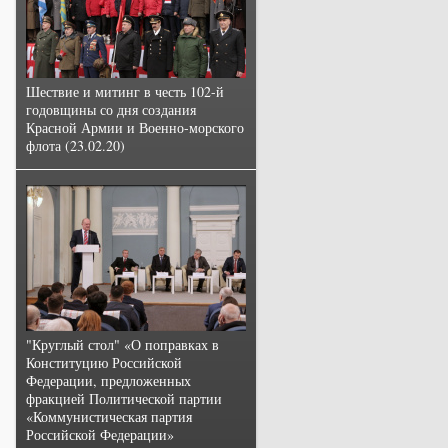
Шествие и митинг в честь 102-й
годовщины со дня создания
Красной Армии и Военно-морского
флота (23.02.20)
"Круглый стол" «О поправках в
Конституцию Российской
Федерации, предложенных
фракцией Политической партии
«Коммунистическая партия
Российской Федерации»