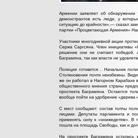
Армении заявляет об обнаружении 
демонстрантов есть люди, у которы
ситуацию до крайности»,— сказал за
партии «Процветающая Армения» Наи
Участники многодневной акции проте
Сержа Саргсяна. Член инициативы «
решение они не считают победой, а
Баграмяна, так как власти не удовлет
Полиция готовится… Начальник поли
Столкновения почти неизбежны. Види
же он работал в Нагорном Карабахе 
общественного мнения страны предпр
проспекта Баграмяна. Остаются тол
вообще пойти на удобрение «дерева 
С мест сообщают: состав толпы пол
лицами. Депутаты парламента и по
применять силу к «онижедетям». В т
пошла на площадь Свободы, как и дог
На проспекте Баграмяна остались в