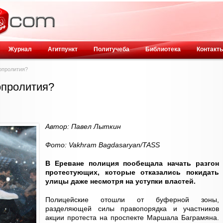
Журнал
Агитпункт
Политучеба
Библиотека
Контакт
опролития?
опролития?
Автор: Павел Лыткин
Фото: Vakhram Bagdasaryan/TASS
В Ереване полиция пообещала начать разгон
протестующих, которые отказались покидать
улицы даже несмотря на уступки властей.
Полицейские отошли от буферной зоны,
разделяющей силы правопорядка и участников
акции протеста на проспекте Маршала Баграмяна.