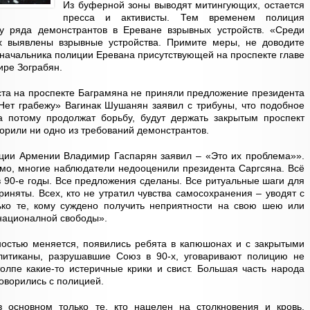
Из буферной зоны выводят митингующих, остается
пресса и активисты. Тем временем полиция
у ряда демонстрантов в Ереване взрывных устройств. «Среди
х выявлены взрывные устройства. Примите меры, не доводите
мначальника полиции Еревана присутствующей на проспекте главе
ре Зограбян.
ста на проспекте Баграмяна не приняли предложение президента
Нет грабежу» Вагинак Шушанян заявил с трибуны, что подобное
 потому продолжат борьбу, будут держать закрытым проспект
ворили ни одно из требований демонстрантов.
ции Армении Владимир Гаспарян заявил – «Это их проблема»».
мо, многие наблюдатели недооценили президента Саргсяна. Всё
в 90-е годы. Все предложения сделаны. Все ритуальные шаги для
иняты. Всех, кто не утратил чувства самосохранения – уводят с
ько те, кому суждено получить неприятности на свою шею или
националной свободы».
ностью меняется, появились ребята в капюшонах и с закрытыми
литиканы, разрушавшие Союз в 90-х, уговаривают полицию не
олпе какие-то истеричные крики и свист. Большая часть народа
оворились с полицией.
 основном только те, кто нацелен на столкновения и кровь.