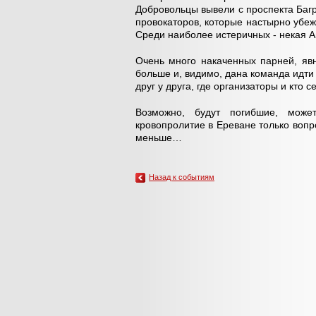
Добровольцы вывели с проспекта Багр
провокаторов, которые настырно убеж
Среди наиболее истеричных - некая А
Очень много накаченных парней, явн
больше и, видимо, дана команда идти
друг у друга, где организаторы и кто с
Возможно, будут погибшие, може
кровопролитие в Ереване только вопро
меньше…
Назад к событиям