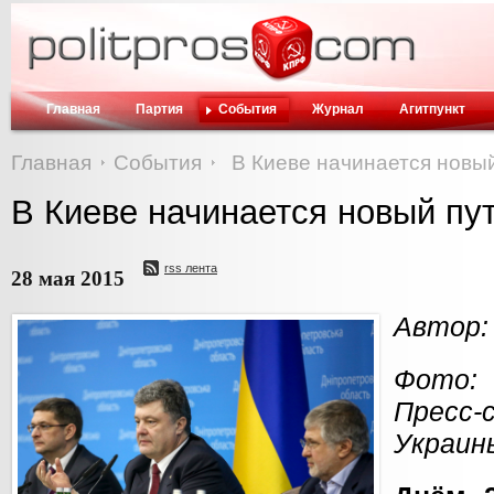
Главная
Партия
События
Журнал
Агитпункт
Главная
События
В Киеве начинается новы
В Киеве начинается новый пу
rss лента
28 мая 2015
Автор:
Фото:
Пресс
Украин