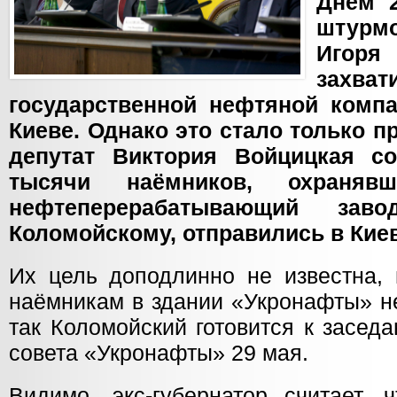
Днём 
штурм
Игор
зах
государственной нефтяной комп
Киеве. Однако это стало только 
депутат Виктория Войцицкая с
тысячи наёмников, охранявш
нефтеперерабатывающий заво
Коломойскому, отправились в Киев
Их цель доподлинно не известна, 
наёмникам в здании «Укронафты» н
так Коломойский готовится к засед
совета «Укронафты» 29 мая.
Видимо, экс-губернатор считает, 