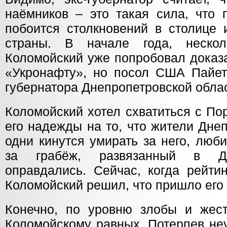
наёмников – это такая сила, что 
побоится столкновений в столице 
страны. В начале года, неско
Коломойский уже попробовал доказа
«Укронафту», но посол США Пайет
губернатора Днепропетровской облас
Коломойский хотел схватиться с По
его надежды на то, что жители Днеп
одни кинутся умирать за него, люб
за грабёж, развязанный в Дн
оправдались. Сейчас, когда рейти
Коломойский решил, что пришло ег
Конечно, по уровню злобы и жест
Коломойскому равных. Потерпев неу