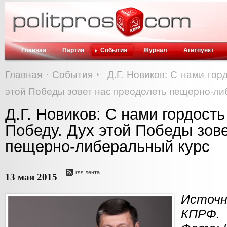
Главная
Партия
События
Журнал
Агитпункт
Главная
События
Д.Г. Новиков: С нами гор
этой Победы зовет нас преодолеть пещерно-ли
Д.Г. Новиков: С нами гордост
Победу. Дух этой Победы зов
пещерно-либеральный курс
rss лента
13 мая 2015
Источн
КПРФ.