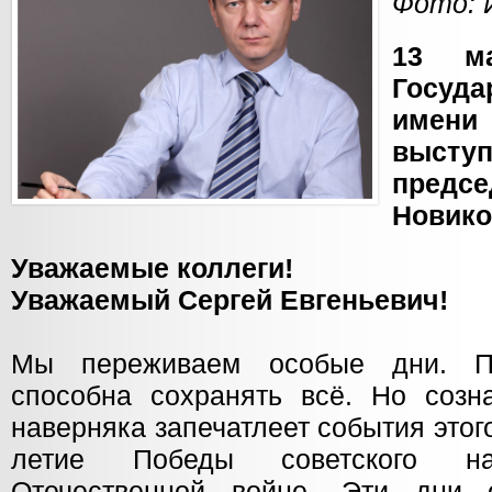
Фото: 
13 м
Госуд
имен
высту
предсе
Новико
Уважаемые коллеги!
Уважаемый Сергей Евгеньевич!
Мы переживаем особые дни. П
способна сохранять всё. Но созн
наверняка запечатлеет события этого
летие Победы советского н
Отечественной войне. Эти дни 