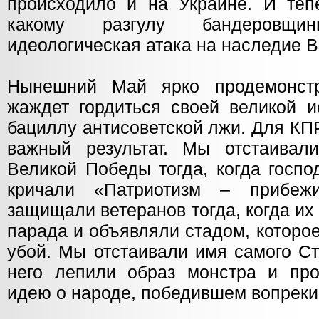
происходило и на Украине. И теп
какому разгулу бандеровщ
идеологическая атака на наследие 
Нынешний Май ярко продемонст
жаждет гордиться своей великой и
бациллу антисоветской лжи. Для КП
важный результат. Мы отстаивал
Великой Победы тогда, когда госп
кричали «Патриотизм – прибеж
защищали ветеранов тогда, когда и
парада и объявляли стадом, которо
убой. Мы отстаивали имя самого Ст
него лепили образ монстра и про
идею о народе, победившем вопреки