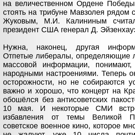
на величественном Ордене Победы.
стоять на трибуне Мавзолея рядом с
Жуковым, М.И. Калининым счита
президент США генерал Д. Эйзенхау
Нужна, наконец, другая информ
Отпетые либералы, определяющие л
массовой информации, понимают,
народными настроениями. Теперь о
осторожности, но не собираются ус
важно и хорошо, что концерт на К
обошёлся без антисоветских пакост
10 мая. И некоторые СМИ встр
избавления от темы Великой П
советское военное кино, которое мн
не жалуют, уже 10 числа почт