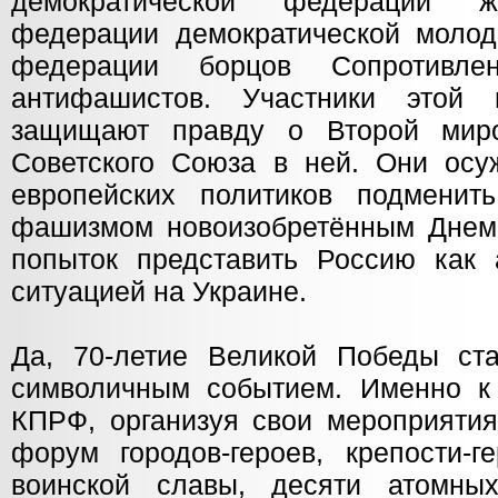
демократической федерации ж
федерации демократической моло
федерации борцов Сопротивле
антифашистов. Участники этой 
защищают правду о Второй мир
Советского Союза в ней. Они ос
европейских политиков подмени
фашизмом новоизобретённым Днем
попыток представить Россию как 
ситуацией на Украине.
Да, 70-летие Великой Победы ст
символичным событием. Именно к
КПРФ, организуя свои мероприятия
форум городов-героев, крепости-г
воинской славы, десяти атомны