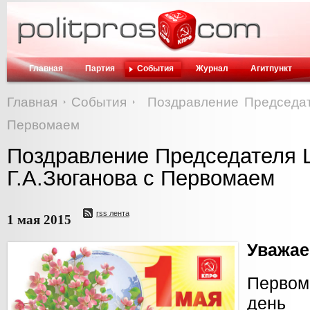
Главная
Партия
События
Журнал
Агитпункт
Главная
События
Поздравление Председат
Первомаем
Поздравление Председателя
Г.А.Зюганова с Первомаем
rss лента
1 мая 2015
Уважае
Перво
день 