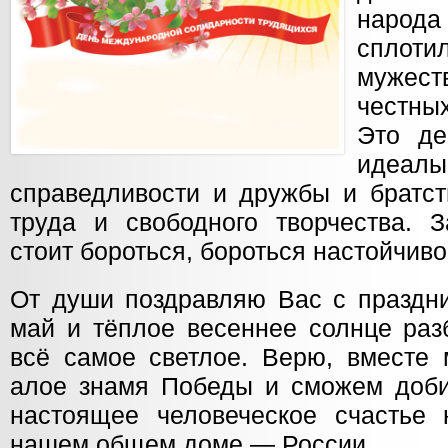
народа
спл
мужест
честны
Это де
идеа
справедливости и дружбы и братст
труда и свободного творчества. З
стоит бороться, бороться настойчив
От души поздравляю Вас с праздни
май и тёплое весеннее солнце раз
всё самое светлое. Верю, вместе
алое знамя Победы и сможем добит
настоящее человеческое счастье 
нашем общем доме — России.