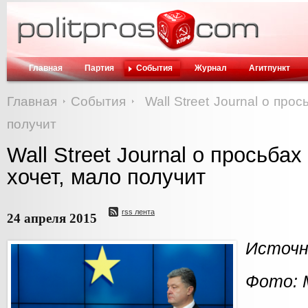
Главная
Партия
События
Журнал
Агитпункт
Главная
События
Wall Street Journal о про
получит
Wall Street Journal о просьбах
хочет, мало получит
rss лента
24 апреля 2015
Источн
Фото: 