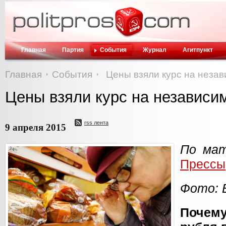
Главная
Партия
События
Журнал
Агитпункт
Главная
События
Цены взяли курс на неза
Цены взяли курс на независи
rss лента
9 апреля 2015
По мат
Прессы
Фото: 
Почем