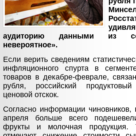
рубля 
Минсе
Росст
удив
аудиторию данными из се
невероятное».
Если верить сведениям статистичес
инфляционного спурта в сегмент
товаров в декабре-феврале, связа
рубля, российский продуктовы
ценовой отскок.
Согласно информации чиновников, 
апреля больше всего подешевел
фрукты и молочная продукция. 
отмечают снижение стоимости сы