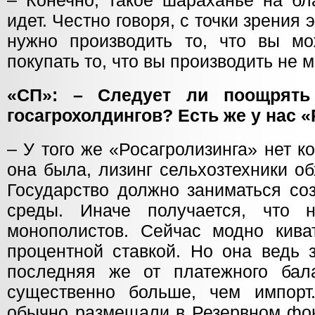
– Конечно, такое шараханье на бл
идет. Честно говоря, с точки зрения
нужно производить то, что вы мо
покупать то, что вы производить не 
«СП»: – Следует ли поощрять
госагрохолдингов? Есть же у нас «
– У того же «Росагролизинга» нет к
она была, лизинг сельхозтехники о
Государство должно заниматься со
среды. Иначе получается, что 
монополистов. Сейчас модно кив
процентной ставкой. Но она ведь 
последняя же от платежного бал
существенно больше, чем импорт
обычно размещали в Резервном фон