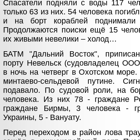
Спасатели подняли с воды 117 чел
только 63 из них. 54 человека погиб
и на борт кораблей поднимали
Продолжаются поиски ещё 15 челов
их живыми невелики – холод…
БАТМ "Дальний Восток", приписа
порту Невельск (судовладелец ООО 
в ночь на четверг в Охотском море
минтаево-сельдевой путине. С
подавало. По судовой роли, на б
человека. Из них 78 - граждане Р
граждане Бирмы, 3 человека - г
Украины, 5 - Вануату.
Перед переходом в район лова тра