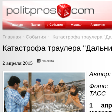
Главная
Партия
События
Журнал
Агитпункт
Главная
События
Катастрофа траулера "Да
Катастрофа траулера "Дальни
rss лента
2 апреля 2015
Автор:
Фото:
ТАСС
1 апр