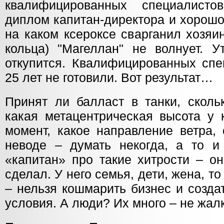
квалифицированных специалисто
диплом капитан-директора и хорошо.
на каком ксероксе сварганил хозя
кольца) "Магеллан" не волнует. У
откупится. Квалифицированных спе
25 лет не готовили. Вот результат…
Принят ли балласт в танки, сколь
какая метацентрическая высота у 
момент, какое направление ветра,
неводе – думать некогда, а то и
«капитан» про такие хитрости – о
сделал. У него семья, дети, жена, т
– нельзя кошмарить бизнес и созда
условия. А люди? Их много – не жа