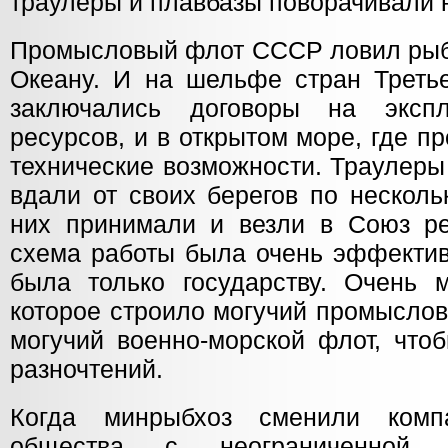
траулеры и плавбазы поворачивали н
Промысловый флот СССР ловил рыб
Океану. И на шельфе стран Третье
заключались договоры на эксп
ресурсов, и в открытом море, где 
технические возможности. Траулеры
вдали от своих берегов по несколь
них принимали и везли в Союз р
схема работы была очень эффектив
была только государству. Очень м
которое строило могучий промысло
могучий военно-морской флот, что
разночтений.
Когда минрыбхоз сменили комп
общества с неограниченной бе