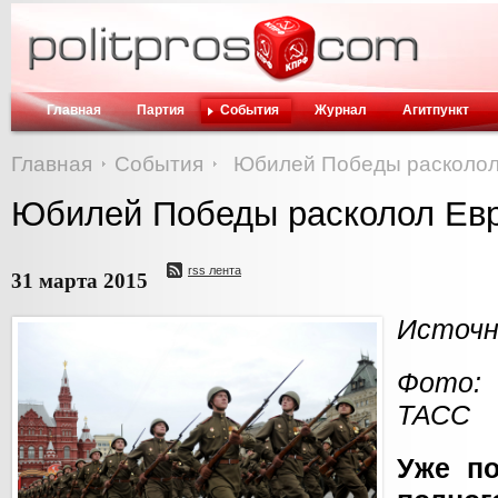
Главная
Партия
События
Журнал
Агитпункт
Главная
События
Юбилей Победы расколол
Юбилей Победы расколол Ев
rss лента
31 марта 2015
Источни
Фото:
ТАСС
Уже по