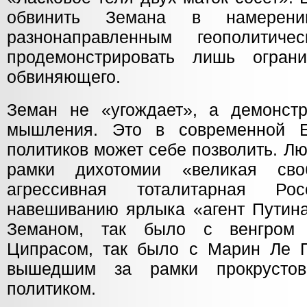
обвинить Земана в намерени
разнонаправленным геополитич
продемонстрировать лишь огран
обвиняющего.
Земан не «угождает», а демонстр
мышления. Это в современной 
политиков может себе позволить. Л
рамки дихотомии «великая св
агрессивная тоталитарная Ро
навешиванию ярлыка «агент Путина
Земаном, так было с венгром
Ципрасом, так было с Марин Ле 
вышедшим за рамки прокрусто
политиком.