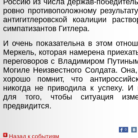
Россию из числа держав-победитель
ровно противоположному результат
антигитлеровской коалиции раств
симпатизантов Гитлера.
И очень показательна в этом отно
Меркель, которая намерена приехат
переговоров с Владимиром Путиным
Могиле Неизвестного Солдата. Она,
хорошо помнит, что антироссийс
никогда не приводила к успеху. И
для того, чтобы ситуация изм
предвидится.
0
Назад к событиям