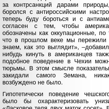
за контрсанкций дарами природы
боролся с антироссийскими настро
теперь буду бороться и с антиам
согласен с тем, чтобы америк
обозначены как оккупационные, по 
что в прошлом веке мы пережили
знаем, как это выглядит», –добав
нибудь кинуть в американцев такж
подобное поведение в Чехии можн
тюрьмы. В этом смысле показательн
закидали самого Земана, ника
возбуждено не было.
Гипотетически поведение чешско
было бы охарактеризовать унизи
«Ласковое теля двух маток сосет».