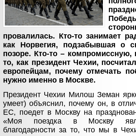
пол
празд
Побе
сторо
провалилась. Кто-то занимает р
как Норвегия, подзабывшая о 
позоре. Кто-то – компромиссную, 
то, как президент Чехии, посчит
европейцам, почему отмечать по
нужно именно в Москве.
Президент Чехии Милош Земан ярко
умеет) объяснил, почему он, в отли
ЕС, поедет в Москву на празднова
«Моя поездка в Москву явл
благодарности за то, что мы в Че