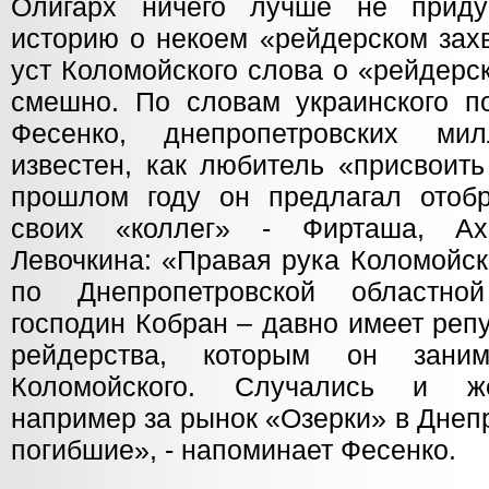
Олигарх ничего лучше не приду
историю о некоем «рейдерском зах
уст Коломойского слова о «рейдерс
смешно. По словам украинского п
Фесенко, днепропетровских ми
известен, как любитель «присвоит
прошлом году он предлагал отобр
своих «коллег» - Фирташа, Ах
Левочкина: «Правая рука Коломойск
по Днепропетровской областно
господин Кобран – давно имеет реп
рейдерства, которым он зани
Коломойского. Случались и же
например за рынок «Озерки» в Днеп
погибшие», - напоминает Фесенко.