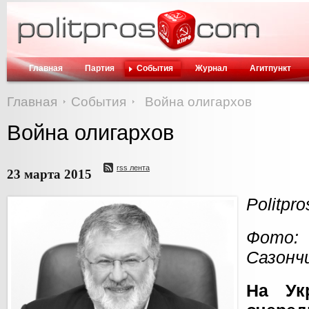
Главная
Партия
События
Журнал
Агитпункт
Главная
События
Война олигархов
Война олигархов
rss лента
23 марта 2015
Politpr
Фото
Сазонч
На Ук