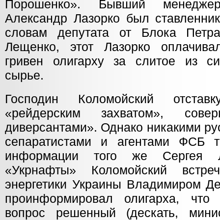
Порошенко». Бывший менеджер
Александр Лазорко был ставленник
словам депутата от Блока Петр
Лещенко, этот Лазорко оплачива
гривен олигарху за слитое из с
сырье.
Господин Коломойский отстав
«рейдерским захватом», сове
диверсантами». Однако никакими ру
сепаратистами и агентами ФСБ 
информации того же Сергея 
«Укрнафты» Коломойский встре
энергетики Украины Владимиром Д
проинформировал олигарха, что 
вопрос решенный (дескать, мини