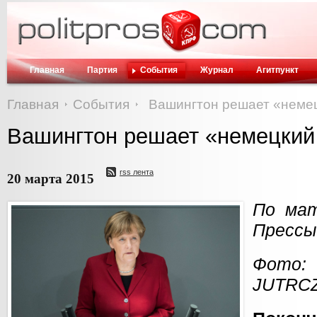
Главная
Партия
События
Журнал
Агитпункт
Главная
События
Вашингтон решает «неме
Вашингтон решает «немецкий
rss лента
20 марта 2015
По мат
Прессы
Фот
JUTRC