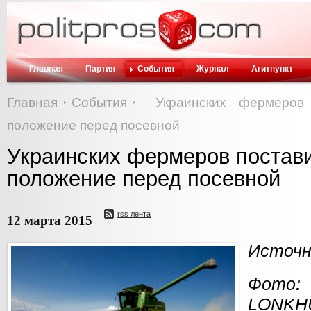
Главная
Партия
События
Журнал
Агитпункт
Главная
События
Украинских фермеров
положение перед посевной
Украинских фермеров постав
положение перед посевной
rss лента
12 марта 2015
Источни
Фот
LONKH