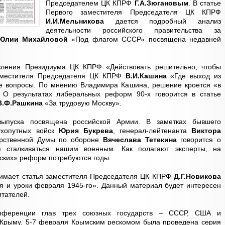
Председателем ЦК КПРФ
Г.А.Зюгановым
. В статье
Первого заместителя Председателя ЦК КПРФ
И.И.Мельникова
дается подробный анализ
деятельности российского правительства за
Юлии Михайловой
«Под флагом СССР» посвящена недавней
явления Президиума ЦК КПРФ «Действовать решительно, чтобы
заместителя Председателя ЦК КПРФ
В.И.Кашина
«Где выход из
е вопросы. По мнению Владимира Кашина, решение кроется «в
 О результатах либеральных реформ 90-х говорится в статье
В.Ф.Рашкина
«За трудовую Москву».
выпуска посвящена российской Армии. В заметках бывшего
ухопутных войск
Юрия Букрева
, генерал-лейтенанта
Виктора
арственной Думы по обороне
Вячеслава Тетекина
говорится о
я сталкиваться нашим военным. Как полагают эксперты, на
ских» реформ потребуются годы.
нимает статья заместителя Председателя ЦК КПРФ
Д.Г.Новикова
я и уроки февраля 1945-го». Данный материал будет интересен
итателей.
нференции глав трех союзных государств – СССР, США и
 Крыму. 5-7 февраля Крымским рескомом была проведена серия