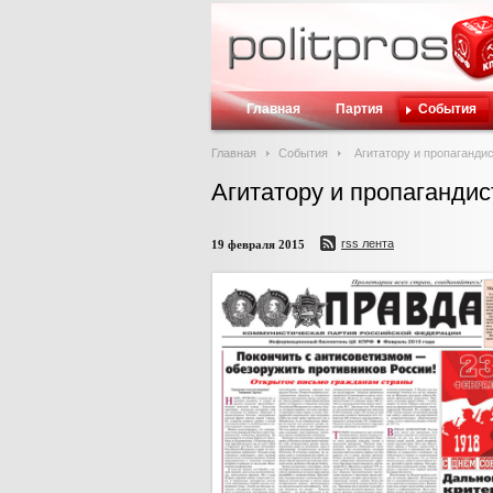
Главная
Партия
События
Главная
События
Агитатору и пропагандис
Агитатору и пропагандис
rss лента
19 февраля 2015