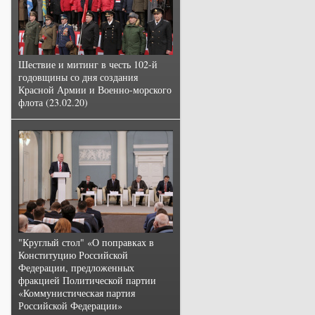
Шествие и митинг в честь 102-й
годовщины со дня создания
Красной Армии и Военно-морского
флота (23.02.20)
"Круглый стол" «О поправках в
Конституцию Российской
Федерации, предложенных
фракцией Политической партии
«Коммунистическая партия
Российской Федерации»