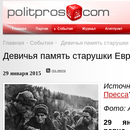
Главная
Партия
События
Журнал
Агитпункт
Главная
События
Девичья память старушки
Девичья память старушки Ев
rss лента
29 января 2015
Исто
Пресса
Фото: 
29 ян