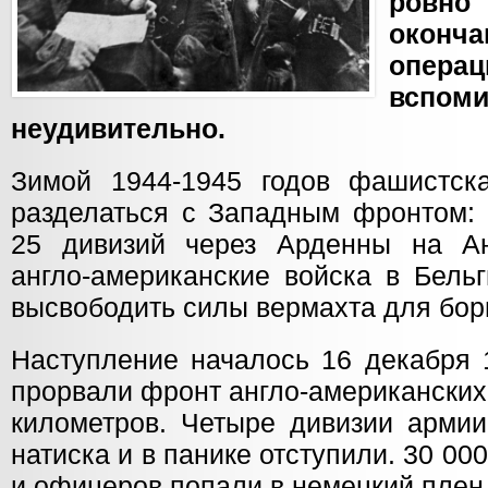
ровн
оконч
операц
вспоми
неудивительно.
Зимой 1944-1945 годов фашистск
разделаться с Западным фронтом: 
25 дивизий через Арденны на Ан
англо-американские войска в Бель
высвободить силы вермахта для бор
Наступление началось 16 декабря 
прорвали фронт англо-американских 
километров. Четыре дивизии арм
натиска и в панике отступили. 30 00
и офицеров попали в немецкий плен