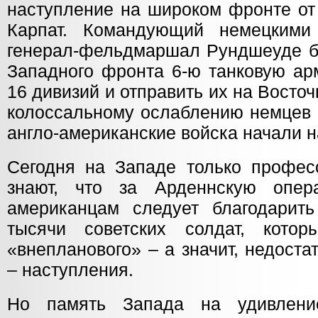
наступление на широком фронте от
Карпат. Командующий немецким
генерал-фельдмаршал Рундшеуде б
Западного фронта 6-ю танковую ар
16 дивизий и отправить их на Восто
кол
оссальному ослаблению немцев 
англо-американские войска начали 
Сегодня на Западе только профес
знают, что за Арденнскую опе
американцам следует благодарит
тысячи советских солдат, кото
«внепланового» – а значит, недоста
– наступления.
Но память Запада на удивлени