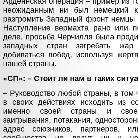
Арденнская операция – пример из т
неожиданным ни был немецкий ко
разгромить Западный фронт немцы 
Наступление вермахта рано или п
деле, просьба Черчилля была прод
западных стран загребать жа
добиваться побед, используя жерт
нашей страны.
«СП»: – Стоит ли нам в таких ситу
– Руководство любой страны, в том
в своих действиях исходить из с
именно своей страны и свое
заигрывания, потакания, односторо
адрес союзников, партнеров, ил
сообщества не ведут ни к че