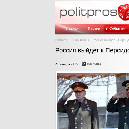
Главная
Партия
События
Главная
События
Россия выйдет к Перси
Россия выйдет к Персид
rss лента
21 января 2015