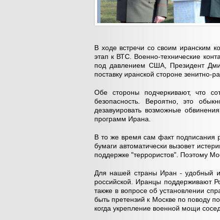
В ходе встречи со своим иранским к
этап к ВТС. Военно-технические конт
под давлением США, Президент Дмит
поставку иранской стороне зенитно-р
Обе стороны подчеркивают, что со
безопасность. Вероятно, это обык
дезавуировать возможные обвинени
программ Ирана.
В то же время сам факт подписания
бумаги автоматически вызовет истери
поддержке "террористов". Поэтому Мо
Для нашей страны Иран - удобный и
российской. Иранцы поддерживают Ро
также в вопросе об установлении спр
быть претензий к Москве по поводу по
когда укрепление военной мощи сосед