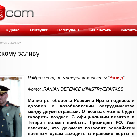
Журнал
Агитпункт
Политучеба
Библиотека
Контакт
дскому заливу
скому заливу
Politpros.com, по материалам газеты "
Взгляд
"
Фото: IRANIAN DEFENCE MINISTRY/EPA/TASS
Министры обороны России и Ирана подписали
договор о возобновлении сотрудничества
между двумя странами. О нюансах можно будет
говорить позднее. С официальным визитом в
Тегеран должен прибыть Президент РФ. Уже
известно, что документ позволит российским
военным судам заходить в иранские порты в