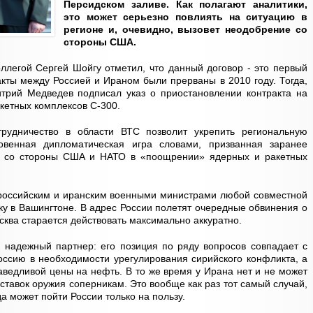
Персидском заливе. Как полагают аналитики,
это может серьезно повлиять на ситуацию в
регионе и, очевидно, вызовет неодобрение со
стороны США.
оллегой Сергей Шойгу отметил, что данный договор - это первый
акты между Россией и Ираном были прерваны в 2010 году. Тогда,
рий Медведев подписал указ о приостановлении контракта на
акетных комплексов С-300.
трудничество в области ВТС позволит укрепить региональную
новенная дипломатическая игра словами, призванная заранее
я со стороны США и НАТО в «поощрении» ядерных и ракетных
 российским и иранским военными министрами любой совместной
ку в Вашингтоне. В адрес России полетят очередные обвинения о
сква старается действовать максимально аккуратно.
 надежный партнер: его позиция по ряду вопросов совпадает с
ссию в необходимости урегулирования сирийского конфликта, а
аведливой цены на нефть. В то же время у Ирана нет и не может
ставок оружия соперникам. Это вообще как раз тот самый случай,
а может пойти России только на пользу.