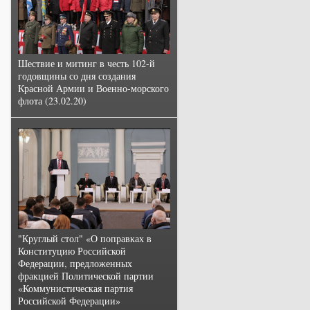
Шествие и митинг в честь 102-й
годовщины со дня создания
Красной Армии и Военно-морского
флота (23.02.20)
"Круглый стол" «О поправках в
Конституцию Российской
Федерации, предложенных
фракцией Политической партии
«Коммунистическая партия
Российской Федерации»