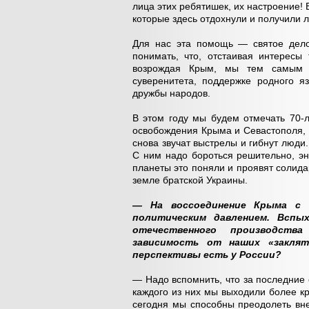
лица этих ребятишек, их настроение!
которые здесь отдохнули и получили л
Для нас эта помощь — святое дело
понимать, что, отстаивая интересы
возрождая Крым, мы тем самым 
суверенитета, поддержке родного я
дружбы народов.
В этом году мы будем отмечать 70-
освобождения Крыма и Севастополя, У
снова звучат выстрелы и гибнут люд
С ним надо бороться решительно, э
планеты это поняли и проявят солидар
земле братской Украины.
— На воссоединение Крыма с 
политическим давлением. Вспы
отечественного производств
зависимость от наших «закля
перспективы есть у России?
— Надо вспомнить, что за последние 
каждого из них мы выходили более к
сегодня мы способны преодолеть вне