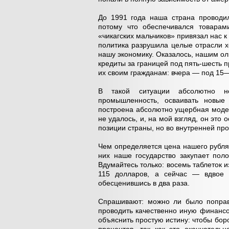
До 1991 года наша страна проводи
потому что обеспечивался товарам
«чикагских мальчиков» привязал нас к 
политика разрушила целые отрасли х
нашу экономику. Оказалось, нашим о
кредиты за границей под пять-шесть п
их своим гражданам: вчера — под 15—
В такой ситуации абсолютно не
промышленность, осваивать новые 
построена абсолютно ущербная модел
не удалось, и, на мой взгляд, он это
позиции страны, но во внутренней пр
Чем определяется цена нашего рубля
них наше государство закупает поло
Вдумайтесь только: восемь таблеток 
115 долларов, а сейчас — вдвое 
обесценившись в два раза.
Спрашивают: можно ли было поправ
проводить качественно иную финансо
объяснить простую истину: чтобы бор