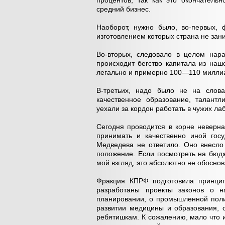
процентов, так как это окончател
средний бизнес.
Наоборот, нужно было, во-первых, 
изготовлением которых страна не зан
Во-вторых, следовало в целом нара
происходит бегство капитала из наш
легально и примерно 100—110 милли
В-третьих, надо было не на слова
качественное образование, талант
уехали за кордон работать в чужих ла
Сегодня проводится в корне неверна
принимать и качественно иной госу
Медведева не ответило. Оно внесло
положение. Если посмотреть на бюдж
мой взгляд, это абсолютно не обоснов
Фракция КПРФ подготовила принци
разработаны проекты законов о на
планировании, о промышленной поли
развитии медицины и образования,
ребятишкам. К сожалению, мало что 