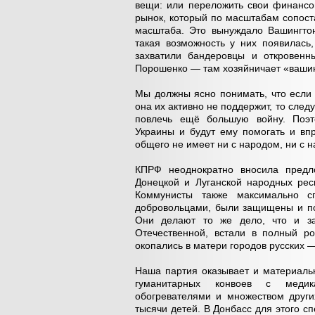
вещи: или переложить свои финансо
рынок, который по масштабам сопоста
масштаба. Это вынуждало Вашингтон
такая возможность у них появилась,
захватили бандеровцы и откровенн
Порошенко — там хозяйничает «вашин
Мы должны ясно понимать, что если 
она их активно не поддержит, то след
повлечь ещё большую войну. Поэт
Украины и будут ему помогать и вп
общего не имеет ни с народом, ни с
КПРФ неоднократно вносила предл
Донецкой и Луганской народных рес
Коммунисты также максимально с
добровольцами, были защищены и по
Они делают то же дело, что и за
Отечественной, встали в полный ро
окопались в матери городов русских 
Наша партия оказывает и материаль
гуманитарных конвоев с медика
обогревателями и множеством друг
тысячи детей. В Донбасс для этого 