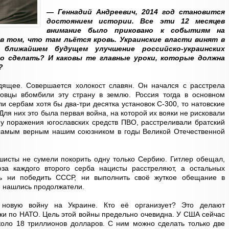
— Геннадий Андреевич, 2014 год становится
достоянием истории. Все эти 12 месяцев
внимание было приковано к событиям на
в том, что там льётся кровь. Украинские власти винят в
ближайшем будущем улучшение российско-украинских
о сделать? И каковы те главные уроки, которые должна
?
ящее. Совершается холокост славян. Он начался с расстрела
овцы вбомбили эту страну в землю. Россия тогда в основном
и сербам хотя бы два-три десятка установок С-300, то натовские
Для них это была первая война, на которой их вояки не рисковали
ону поражения югославских средств ПВО, расстреливали братский
 самым верным нашим союзником в годы Великой Отечественной
шисты не сумели покорить одну только Сербию. Гитлер обещал,
за каждого второго серба нацисты расстреляют, а остальных
ь ни победить СССР, ни выполнить своё жуткое обещание в
, нашлись продолжатели.
 новую войну на Украине. Кто её организует? Это делают
ки по НАТО. Цель этой войны предельно очевидна. У США сейчас
оло 18 триллионов долларов. С ним можно сделать только две