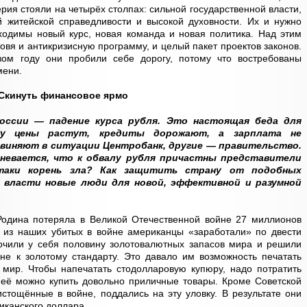
рия стояли на четырёх столпах: сильной государственной власти,
й житейской справедливости и высокой духовности. Их и нужно
бходимы новый курс, новая команда и новая политика. Над этим
овя и антикризисную программу, и целый пакет проектов законов.
вом году они пробили себе дорогу, потому что востребованы
мени.
Скинуть финансовое ярмо
оссии — падение курса рубля. Это настоящая беда для
ьку цены растут, кредиты дорожают, а зарплата не
бвиняют в ситуации Центробанк, другие — правительство.
невается, что к обвалу рубля причастны представители
-таки корень зла? Как защитить страну от подобных
 власти новые люди для новой, эффективной и разумной
одина потеряла в Великой Отечественной войне 27 миллионов
 из наших убитых в войне американцы «заработали» по двести
точили у себя половину золотовалютных запасов мира и решили
 не к золотому стандарту. Это давало им возможность печатать
 мир. Чтобы напечатать стодолларовую купюру, надо потратить
неё можно купить довольно приличные товары. Кроме Советской
истощённые в войне, поддались на эту уловку. В результате они
иканского доллара.