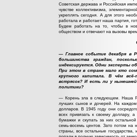
Советская держава и Российская импе
чувстве коллективизма, элементарно
укреплять сегодня. А для этого нео
работала и работает наша партия, гот
Будем работать на то, чтобы в но
обществом и отвечают на вызовы вре
— Главное событие декабря в Р
большинства граждан, поскол
индексируется. Одни эксперты о
При этом в стране мало кто сом
крупного капитала. В чём всё
встрясок? И есть ли у нынешней
политики?
— Корень зла в следующем. Наша Р
лучших сынов и дочерей. На каждом
долларов. В 1945 году они сосредо
всех привязать к своему доллару, а
бумажки и скупать за них остальной
семь-восемь центов. Зато потом на 
страны, все остальные государства, 
попали в полную зависимость от амер