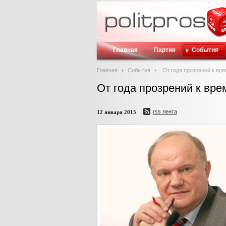
Главная
Партия
События
Главная
События
От года прозрений к вр
От года прозрений к вр
rss лента
12 января 2015