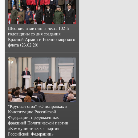
Шествие и митинг в честь 102-й
годовщины со дня создания
Красной Армии и Военно-морского
флота (23.02.20)
"Круглый стол" «О поправках в
Конституцию Российской
Федерации, предложенных
фракцией Политической партии
«Коммунистическая партия
Российской Федерации»