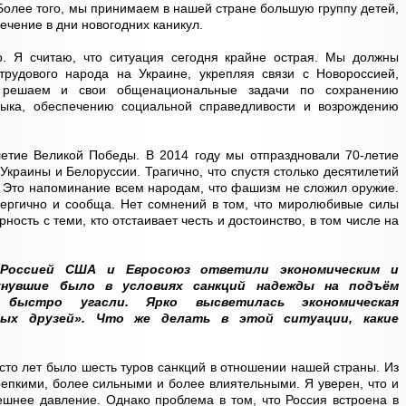
 Более того, мы принимаем в нашей стране большую группу детей,
ечение в дни новогодних каникул.
. Я считаю, что ситуация сегодня крайне острая. Мы должны
 трудового народа на Украине, укрепляя связи с Новороссией,
решаем и свои общенациональные задачи по сохранению
зыка, обеспечению социальной справедливости и возрождению
летие Великой Победы. В 2014 году мы отпраздновали 70-летие
краины и Белоруссии. Трагично, что спустя столько десятилетий
и. Это напоминание всем народам, что фашизм не сложил оружие.
нергично и сообща. Нет сомнений в том, что миролюбивые силы
ность с теми, кто отстаивает честь и достоинство, в том числе на
Россией США и Евросоюз ответили экономическим и
хнувшие было в условиях санкций надежды на подъём
а быстро угасли. Ярко высветилась экономическая
тых друзей». Что же делать в этой ситуации, какие
сто лет было шесть туров санкций в отношении нашей страны. Из
репкими, более сильными и более влиятельными. Я уверен, что и
шнее давление. Однако проблема в том, что Россия встроена в