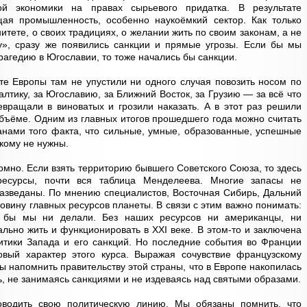
ой экономики на правах сырьевого придатка. В результате
ая промышленность, особенно наукоёмкий сектор. Как только
итете, о своих традициях, о желании жить по своим законам, а не
у», сразу же появились санкции и прямые угрозы. Если бы мы
агедию в Югославии, то тоже начались бы санкции.
те Европы там не упустили ни одного случая повозить носом по
алтику, за Югославию, за Ближний Восток, за Грузию — за всё что
ревращали в виноватых и грозили наказать. А в этот раз решили
 объёме. Одним из главных итогов прошедшего года можно считать
нами того факта, что сильные, умные, образованные, успешные
икому не нужны.
омно. Если взять территорию бывшего Советского Союза, то здесь
есурсы, почти вся таблица Менделеева. Многие запасы не
азведаны. По мнению специалистов, Восточная Сибирь, Дальний
ловину главных ресурсов планеты. В связи с этим важно понимать:
о бы мы ни делали. Без наших ресурсов ни американцы, ни
льно жить и функционировать в XXI веке. В этом-то и заключена
итики Запада и его санкций. Но последние события во Франции
вый характер этого курса. Выражая сочувствие французскому
ы напомнить правительству этой страны, что в Европе накопилась
, не занимаясь санкциями и не издеваясь над святыми образами.
оводить свою политическую линию. Мы обязаны помнить, что