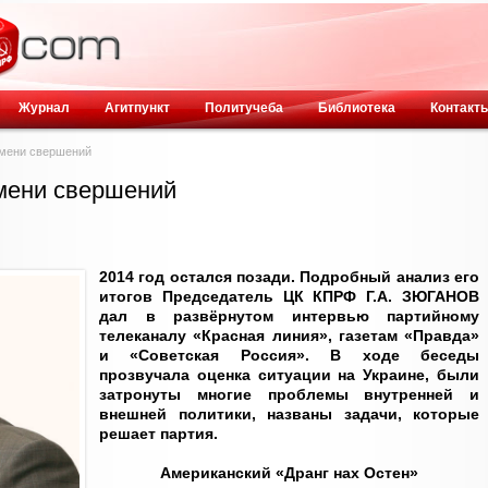
Журнал
Агитпункт
Политучеба
Библиотека
Контакт
емени свершений
емени свершений
2014 год остался позади. Подробный анализ его
итогов Председатель ЦК КПРФ Г.А. ЗЮГАНОВ
дал в развёрнутом интервью партийному
телеканалу «Красная линия», газетам «Правда»
и «Советская Россия». В ходе беседы
прозвучала оценка ситуации на Украине, были
затронуты многие проблемы внутренней и
внешней политики, названы задачи, которые
решает партия.
Американский «Дранг нах Остен»