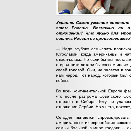
Украине. Самое ужасное состоит 
этом Россию. Возможно ли в 
отношений? Что нужно для этог
извлечь Россия из произошедшего
— Надо глубоко осмыслить происход
Югославии, когда американцы и нат
отмолчалась. Но если бы мы поставил
стервятники летали бы совсем иначе. 
своей головой. Они, не залетая в з
нам народ. Тот народ, который был
войны.
Во всей континентальной Европе фа
что после разгрома Советского Сою
отправят в Сибирь. Ему не удалос
отношении Сербии. Но у него, похоже
Сегодня пытаются спровоцировать
американцы и их европейские союзни
самый большой в мире госдолг — ок