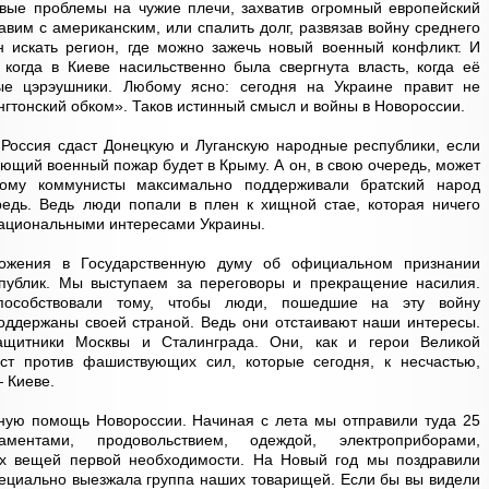
вые проблемы на чужие плечи, захватив огромный европейский
вим с американским, или спалить долг, развязав войну среднего
 искать регион, где можно зажечь новый военный конфликт. И
 когда в Киеве насильственно была свергнута власть, когда её
ые цэрэушники. Любому ясно: сегодня на Украине правит не
гтонский обком». Таков истинный смысл и войны в Новороссии.
Россия сдаст Донецкую и Луганскую народные республики, если
ующий военный пожар будет в Крыму. А он, в свою очередь, может
ому коммунисты максимально поддерживали братский народ
редь. Ведь люди попали в плен к хищной стае, которая ничего
 национальными интересами Украины.
ожения в Государственную думу об официальном признании
публик. Мы выступаем за переговоры и прекращение насилия.
пособствовали тому, чтобы люди, пошедшие на эту войну
ддержаны своей страной. Ведь они отстаивают наши интересы.
щитники Москвы и Сталинграда. Они, как и герои Великой
ст против фашиствующих сил, которые сегодня, к несчастью,
— Киеве.
ную помощь Новороссии. Начиная с лета мы отправили туда 25
ментами, продовольствием, одеждой, электроприборами,
их вещей первой необходимости. На Новый год мы поздравили
специально выезжала группа наших товарищей. Если бы вы видели