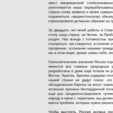
хвост американской глобализованн
уничтожается наша перерабатывающ
страна снова заявила о своём суверен
подчиняться «вашингтонскому обком
отреагировали должным образом на тр
За двадцать лет моей работы в Сове
столу нашу страну: за Чечню, за Приб
угодно. Нас всегда с готовностью п
отыграться, как говорится, в полном
прозрение, осознание нашими гражда
мы в этом мире, кроме самих себя, н
Геополитическое значение России огр
имеются все главные природные р
разработаны и даже ещё толком не р
Восток, Чукотка, Арктика содержат по
нашей стране не дадут покоя, чт
объединённая Европа не могут норма
истинная причина беспардонной пол
ещё раз продемонстрировали тупико
народу в связи с терактами, мы должн
масса проблем, которые нужно решать
Чтобы выстоять, Россия должна пр