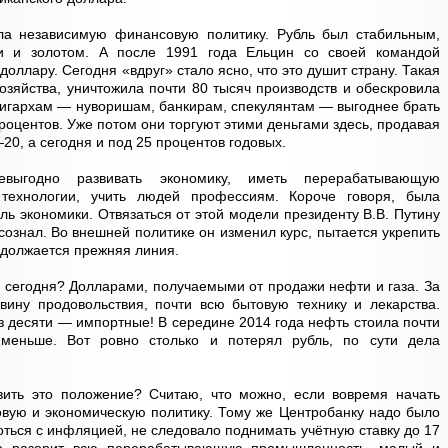
ла независимую финансовую политику. Рубль был стабильным,
и и золотом. А после 1991 года Ельцин со своей командой
доллару. Сегодня «вдруг» стало ясно, что это душит страну. Такая
озяйства, уничтожила почти 80 тысяч производств и обескровила
лигархам — нуворишам, банкирам, спекулянтам — выгоднее брать
роцентов. Уже потом они торгуют этими деньгами здесь, продавая
20, а сегодня и под 25 процентов годовых.
выгодно развивать экономику, иметь перерабатывающую
технологии, учить людей профессиям. Короче говоря, была
ь экономики. Отвязаться от этой модели президенту В.В. Путину
 осознал. Во внешней политике он изменил курс, пытается укрепить
одолжается прежняя линия.
 сегодня? Долларами, получаемыми от продажи нефти и газа. За
вину продовольствия, почти всю бытовую технику и лекарства.
из десяти — импортные! В середине 2014 года нефть стоила почти
меньше. Вот ровно столько и потерял рубль, по сути дела
ить это положение? Считаю, что можно, если вовремя начать
вую и экономическую политику. Тому же Центробанку надо было
оться с инфляцией, не следовало поднимать учётную ставку до 17