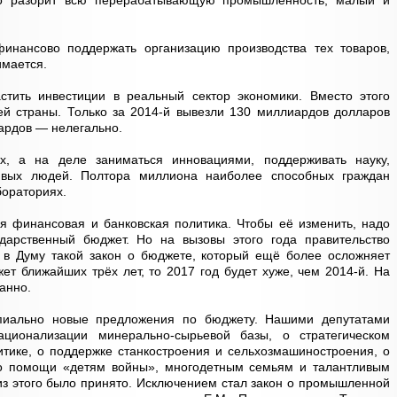
ьно разорит всю перерабатывающую промышленность, малый и
финансово поддержать организацию производства тех товаров,
имается.
стить инвестиции в реальный сектор экономики. Вместо этого
ей страны. Только за 2014-й вывезли 130 миллиардов долларов
ардов — нелегально.
х, а на деле заниматься инновациями, поддерживать науку,
ливых людей. Полтора миллиона наиболее способных граждан
бораториях.
я финансовая и банковская политика. Чтобы её изменить, надо
дарственный бюджет. Но на вызовы этого года правительство
 в Думу такой закон о бюджете, который ещё более осложняет
ет ближайших трёх лет, то 2017 год будет хуже, чем 2014-й. На
анно.
пиально новые предложения по бюджету. Нашими депутатами
ционализации минерально-сырьевой базы, о стратегическом
тике, о поддержке станкостроения и сельхозмашиностроения, о
 о помощи «детям войны», многодетным семьям и талантливым
из этого было принято. Исключением стал закон о промышленной