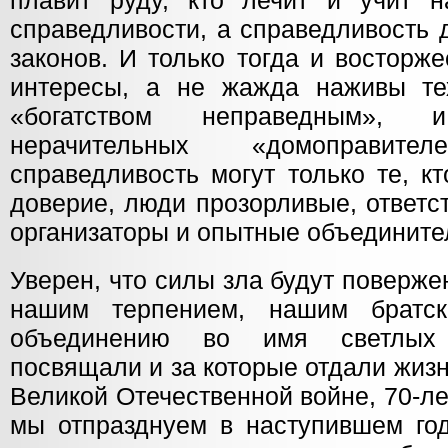
плавит руду, кто лечит и учит 
справедливости, а справедливость 
законов. И только тогда и восторж
интересы, а не жажда наживы те
«богатством неправедным»,
нерачительных «домоправител
справедливость могут только те, к
доверие, люди прозорливые, ответс
организаторы и опытные объедините
Уверен, что силы зла будут поверж
нашим терпением, нашим братс
объединению во имя светлых 
посвящали и за которые отдали жиз
Великой Отечественной войне, 70-л
мы отпразднуем в наступившем год