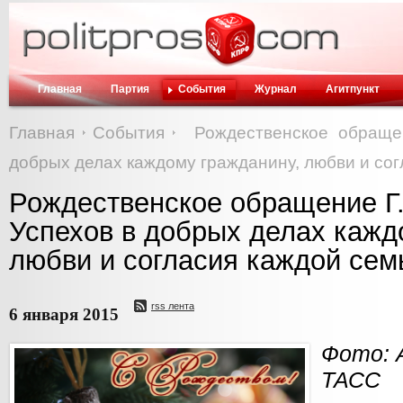
Главная
Партия
События
Журнал
Агитпункт
Главная
События
Рождественское обращен
добрых делах каждому гражданину, любви и сог
Рождественское обращение Г.
Успехов в добрых делах кажд
любви и согласия каждой сем
rss лента
6 января 2015
Фото: 
ТАСС