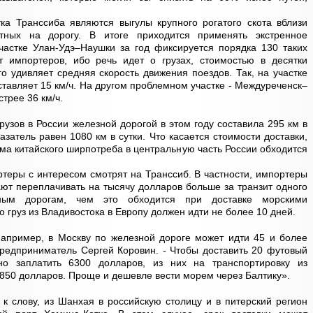
а Транссиба являются выгулы крупного рогатого скота вблизи
тных на дорогу. В итоге приходится применять экстренное
частке Улан-Удэ–Наушки за год фиксируется порядка 130 таких
т импортеров, ибо речь идет о грузах, стоимостью в десятки
о удивляет средняя скорость движения поездов. Так, на участке
тавляет 15 км/ч. На другом проблемном участке - Междуреченск–
стрее 36 км/ч.
рузов в России железной дорогой в этом году составила 295 км в
казатель равен 1080 км в сутки. Что касается стоимости доставки,
мма китайского ширпотреба в центральную часть России обходится
теры с интересом смотрят на Транссиб. В частности, импортеры
ают переплачивать на тысячу долларов больше за транзит одного
ным дорогам, чем это обходится при доставке морскими
о груз из Владивостока в Европу должен идти не более 10 дней.
например, в Москву по железной дороге может идти 45 и более
 предприниматель Сергей Коровин. - Чтобы доставить 20 футовый
о заплатить 6300 долларов, из них на транспортировку из
850 долларов. Проще и дешевле вести морем через Балтику».
 к слову, из Шанхая в российскую столицу и в питерский регион