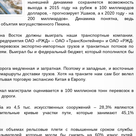
нынешней динамике сохраняется возможность
выхода в 2015 году на рубеж в 100 миллиардов
долларов, - прогнозирует Ушаков, а к 2020 году - на
200 миллиардов». Динамика понятна, ведь
 объятия могущественного Пекина.
 на Восток должны выиграть наши транспортные компании.
предприятия ОАО «РЖД» – ОАО «ТрансКонтейнер» и ОАО «РЖД-
еревозок экспортно-импортных грузов и транзитных потоков по
иям. Выиграл бы и федеральный бюджет, который пополнился бы
дорога медленная и затратная. Поэтому и западные, и восточные
маршруты доставки грузов. Хотя на транзите нам сам Бог велел
тывая торговую экспансию Китая в Европу.
иал магистрали оценивается в 100 миллионов тонн перевозок в
 дороги.
а из 4,5 тыс. искусственных сооружений – 28,3% являются
ительные кривые участки пути, которые занимают 45,1%
ых объемах рельсовые плети с повышенным сроком службы.
азывателей, которые могли бы снизить на 60% износ путей,