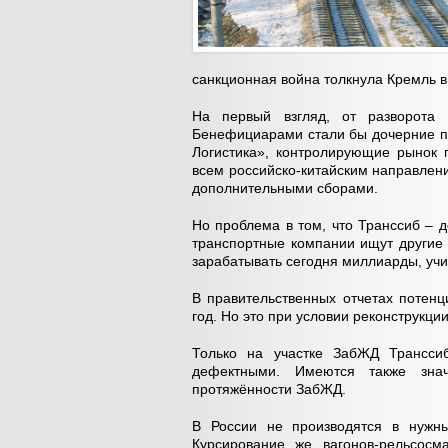
санкционная война толкнула Кремль в
На первый взгляд, от разворота
Бенефициарами стали бы дочерние 
Логистика», контролирующие рынок п
всем российско-китайским направлен
дополнительными сборами.
Но проблема в том, что Транссиб – 
транспортные компании ищут другие 
зарабатывать сегодня миллиарды, учи
В правительственных отчетах потенц
год. Но это при условии реконструкции
Только на участке ЗабЖД Транссиб
дефектными. Имеются также знач
протяжённости ЗабЖД.
В России не производятся в нужн
Курсирование же вагонов-рельсосм