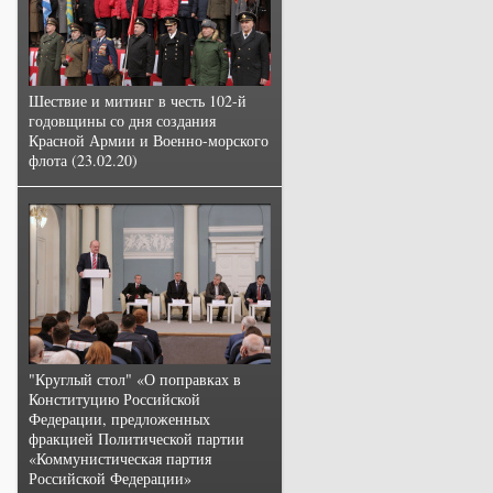
Шествие и митинг в честь 102-й
годовщины со дня создания
Красной Армии и Военно-морского
флота (23.02.20)
"Круглый стол" «О поправках в
Конституцию Российской
Федерации, предложенных
фракцией Политической партии
«Коммунистическая партия
Российской Федерации»