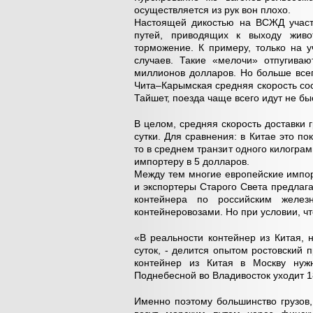
осуществляется из рук вон плохо.
Настоящей дикостью на ВСЖД участк
путей, приводящих к выходу живо
торможение. К примеру, только на у
случаев. Такие «мелочи» отпугиваю
миллионов долларов. Но больше всег
Чита–Карымская средняя скорость сос
Тайшет, поезда чаще всего идут не бы
В целом, средняя скорость доставки г
сутки. Для сравнения: в Китае это по
то в среднем транзит одного килогра
импортеру в 5 долларов.
Между тем многие европейские импор
и экспортеры Старого Света предлаг
контейнера по российским желез
контейнеровозами. Но при условии, чт
«В реальности контейнер из Китая, 
суток, - делится опытом ростовский
контейнер из Китая в Москву нужн
Поднебесной во Владивосток уходит 1
Именно поэтому большинство грузов,