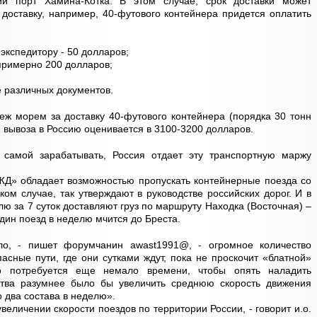
й порт Хамина-Котка. В этом случае, срок доставки может
 доставку, например, 40-футового контейнера придется оплатить
экспедитору - 50 долларов;
примерно 200 долларов;
 различных документов.
ж морем за доставку 40-футового контейнера (порядка 30 тонн
я вывоза в Россию оценивается в 3100-3200 долларов.
о самой зарабатывать, Россия отдает эту транспортную маржу
ЖД» обладает возможностью пропускать контейнерные поезда со
ком случае, так утверждают в руководстве российских дорог. И в
ю за 7 суток доставляют груз по маршруту Находка (Восточная) –
дин поезд в неделю мчится до Бреста.
о, - пишет форумчанин awast1991@, - огромное количество
асные пути, где они сутками ждут, пока не проскочит «блатной»
го потребуется еще немало времени, чтобы опять наладить
ства разумнее было бы увеличить среднюю скорость движения
о два состава в неделю».
еличении скорости поездов по территории России, - говорит и.о.