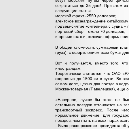
везут морским путем через фински
сократиться до 35 дней. При этом за
следующие статьи:
морской фрахт -2550 долларов;
агентское вознаграждение китайскому 
подъем-снятие контейнера с судна – 
портовый сбор – около 70 долларов;
и прочие статьи, включая оформление
В общей сложности, суммарный плате
груза), с оформлением всех бумаг дл
Вот и получается, вместо того, чт
иностранцам.
Теоретически считается, что ОАО «Р
скоростью до 1500 км в сутки. Во вся
самом деле, целых два поезда в недел
Москва-товарная (Павелецкая), еще о
«Наверное, лучше бы этого не был
остальных поездов отгоняются на зап
транспортный экспресс. После че
нормальное движение. Для государ
поездов, чем гнать на всех парах всег
- Было распоряжение президента об ув