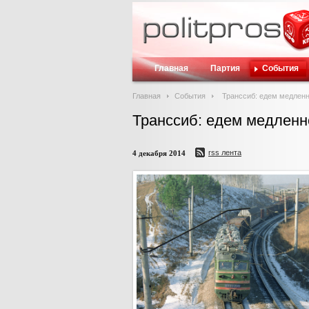
Главная
Партия
События
Главная
События
Транссиб: едем медленн
Транссиб: едем медленн
rss лента
4 декабря 2014