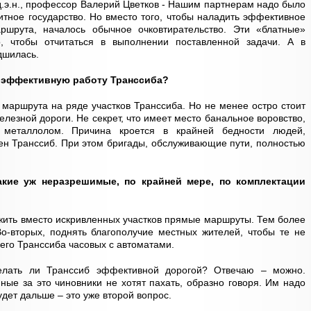
д.э.н., профессор Валерий Цветков - Нашим партнерам надо было
итное государство. Но вместо того, чтобы наладить эффективное
шрута, началось обычное очковтирательство. Эти «блатные»
 чтобы отчитаться в выполнении поставленной задачи. А в
дшилась.
ь эффективную работу Транссиба?
 маршрута на ряде участков Транссиба. Но не менее остро стоит
лезной дороги. Не секрет, что имеет место банальное воровство,
 металлолом. Причина кроется в крайней бедности людей,
ен Транссиб. При этом бригады, обслуживающие пути, полностью
акие уж неразрешимые, по крайней мере, по комплектации
ожить вместо искривленных участков прямые маршруты. Тем более
Во-вторых, поднять благополучие местных жителей, чтобы те не
сего Транссиба часовых с автоматами.
елать ли Транссиб эффективной дорогой? Отвечаю – можно.
ные за это чиновники не хотят пахать, образно говоря. Им надо
удет дальше – это уже второй вопрос.